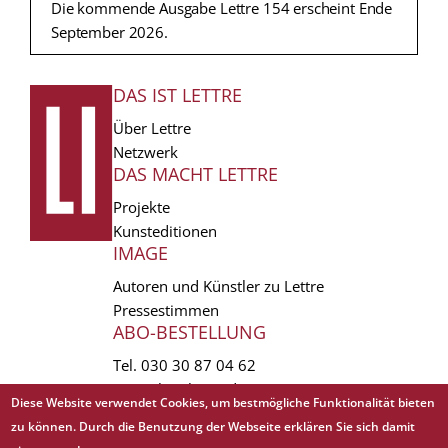
Die kommende Ausgabe Lettre 154 erscheint Ende
September 2026.
DAS IST LETTRE
FUSSZEILE
Über Lettre
Netzwerk
DAS MACHT LETTRE
Projekte
Kunsteditionen
IMAGE
Autoren und Künstler zu Lettre
Pressestimmen
ABO-BESTELLUNG
Tel.
030 30 87 04 62
vertrieb(at)lettre.de
Diese Website verwendet Cookies, um bestmögliche Funktionalität bieten
zu können. Durch die Benutzung der Webseite erklären Sie sich damit