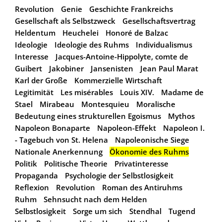
Revolution
Genie
Geschichte Frankreichs
Gesellschaft als Selbstzweck
Gesellschaftsvertrag
Heldentum
Heuchelei
Honoré de Balzac
Ideologie
Ideologie des Ruhms
Individualismus
Interesse
Jacques-Antoine-Hippolyte, comte de
Guibert
Jakobiner
Jansenisten
Jean Paul Marat
Karl der Große
Kommerzielle Wirtschaft
Legitimität
Les misérables
Louis XIV.
Madame de
Stael
Mirabeau
Montesquieu
Moralische
Bedeutung eines strukturellen Egoismus
Mythos
Napoleon Bonaparte
Napoleon-Effekt
Napoleon I.
- Tagebuch von St. Helena
Napoleonische Siege
Nationale Anerkennung
Ökonomie des Ruhms
Politik
Politische Theorie
Privatinteresse
Propaganda
Psychologie der Selbstlosigkeit
Reflexion
Revolution
Roman des Antiruhms
Ruhm
Sehnsucht nach dem Helden
Selbstlosigkeit
Sorge um sich
Stendhal
Tugend