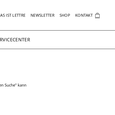
EKUNDÄRNAVIGATION
🛍
AS IST LETTRE
NEWSLETTER
SHOP
KONTAKT
RVICECENTER
ten Suche" kann