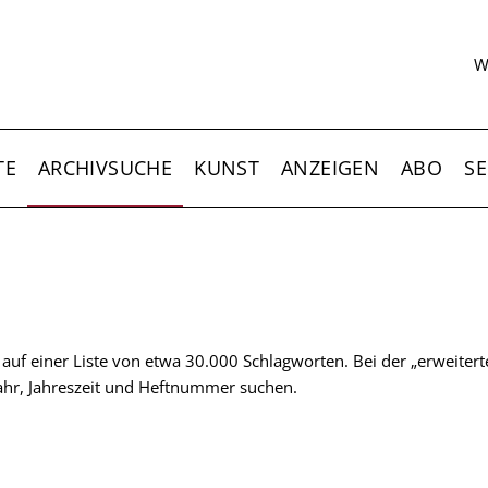
S
W
TE
ARCHIVSUCHE
KUNST
ANZEIGEN
ABO
SE
t auf einer Liste von etwa 30.000 Schlagworten. Bei der „erweiter
 Jahr, Jahreszeit und Heftnummer suchen.