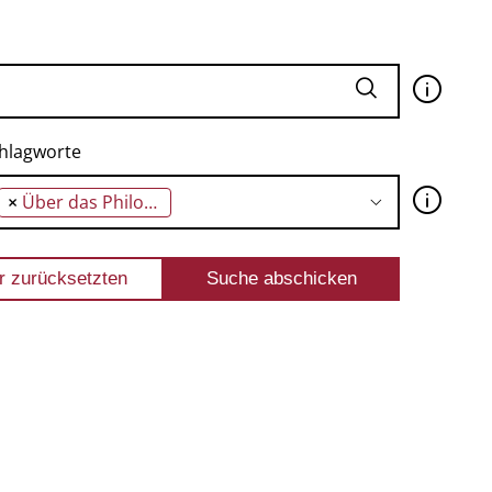
🛈
hlagworte
🛈
×
Über das Philosophieren