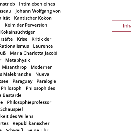
nstrieb
Intimleben eines
sseau
Johann Wolfgang von
lität
Kantischer Kokon
e
Keim der Perversion
Inh
Kokainsüchtiger
rsäfte
Krise
Kritik der
 Rationalismus
Laurence
kuß
Maria Charlotta Jacobi
r
Metaphysik
Misanthrop
Moderner
as Malebranche
Nueva
tsee
Paraguay
Paralogie
Philosoph
Philosoph des
le Bastarde
te
Philosophieprofessor
 Schauspiel
keit des Willens
rtes
Republikanischer
e
Schweiß
Seine Uhr