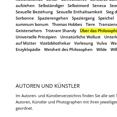
aufziehen
Selbständiger
Selbstmord
Seneca
Sex
Sexuelle Beziehung
Sexuelle Enthaltsamkeit
Sieg 
Sorbonne
Spazierengehen
Spaziergang
Speichel
summum bonum
Thomas Hobbes
Tiere
Transzen
Geistersehers
Tristram Shandy
Über das Philosoph
Universelle Prinzipien
Unnatürliche Wollust
Unterl
auf Mütter
Vizebibliothekar
Vorlesung
Vulva
Wa
Enzyklopädie
Weisheit des Philosophen
Wilde
Wil
AUTOREN UND KÜNSTLER
Im Autoren- und Künstlerverzeichnis finden Sie alle seit
Autoren, Künstler und Photographen mit ihren jeweilige
geordnet.