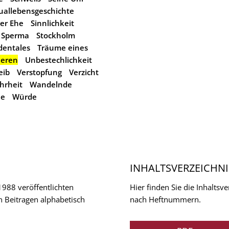
uallebensgeschichte
der Ehe
Sinnlichkeit
Sperma
Stockholm
dentales
Träume eines
ieren
Unbestechlichkeit
eib
Verstopfung
Verzicht
hrheit
Wandelnde
le
Würde
INHALTSVERZEICHNI
 1988 veröffentlichten
Hier finden Sie die Inhalts
n Beitragen alphabetisch
nach Heftnummern.