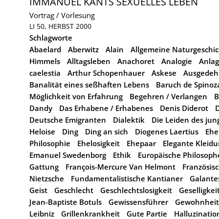
IMMANUEL KANTS SEXUELLES LEBEN
Vortrag / Vorlesung
LI 50, HERBST 2000
Schlagworte
Abaelard
Aberwitz
Alain
Allgemeine Naturgeschic
Himmels
Alltagsleben
Anachoret
Analogie
Anlag
caelestia
Arthur Schopenhauer
Askese
Ausgedeh
Banalität eines seßhaften Lebens
Baruch de Spinoz
Möglichkeit von Erfahrung
Begehren / Verlangen
B
Dandy
Das Erhabene / Erhabenes
Denis Diderot
D
Deutsche Emigranten
Dialektik
Die Leiden des ju
Heloise
Ding
Ding an sich
Diogenes Laertius
Ehe
Philosophie
Ehelosigkeit
Ehepaar
Elegante Kleid
Emanuel Swedenborg
Ethik
Europäische Philosop
Gattung
François-Mercure Van Helmont
Französis
Nietzsche
Fundamentalistische Kantianer
Galante
Geist
Geschlecht
Geschlechtslosigkeit
Geselligkei
Jean-Baptiste Botuls
Gewissensführer
Gewohnheit
Leibniz
Grillenkrankheit
Gute Partie
Halluzinati