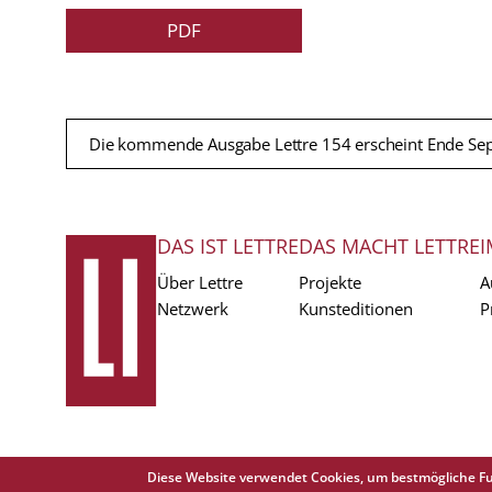
PDF
Die kommende Ausgabe Lettre 154 erscheint Ende Se
DAS IST LETTRE
DAS MACHT LETTRE
I
FUSSZEILE
Über Lettre
Projekte
A
Netzwerk
Kunsteditionen
P
Diese Website verwendet Cookies, um bestmögliche Fu