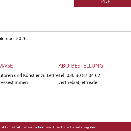
PDF
ptember 2026.
MAGE
ABO-BESTELLUNG
utoren und Künstler zu Lettre
Tel.
030 30 87 04 62
ressestimmen
vertrieb(at)lettre.de
nktionalität bieten zu können. Durch die Benutzung der