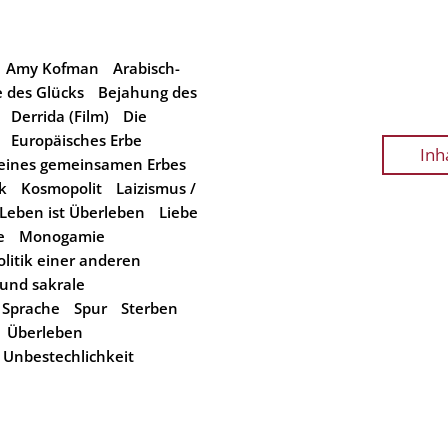
Amy Kofman
Arabisch-
 des Glücks
Bejahung des
Derrida (Film)
Die
Europäisches Erbe
Inh
eines gemeinsamen Erbes
k
Kosmopolit
Laizismus /
Leben ist Überleben
Liebe
e
Monogamie
olitik einer anderen
 und sakrale
Sprache
Spur
Sterben
Überleben
Unbestechlichkeit