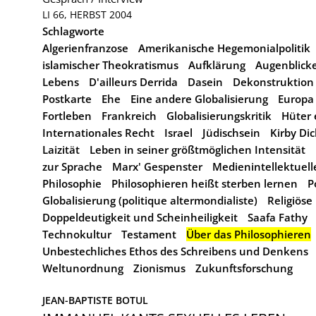
LI 66, HERBST 2004
Schlagworte
Algerienfranzose
Amerikanische Hegemonialpolitik
islamischer Theokratismus
Aufklärung
Augenblicke
Lebens
D'ailleurs Derrida
Dasein
Dekonstruktion
Postkarte
Ehe
Eine andere Globalisierung
Europa
Fortleben
Frankreich
Globalisierungskritik
Hüter 
Internationales Recht
Israel
Jüdischsein
Kirby Dic
Laizität
Leben in seiner größtmöglichen Intensität
zur Sprache
Marx' Gespenster
Medienintellektuell
Philosophie
Philosophieren heißt sterben lernen
P
Globalisierung (politique altermondialiste)
Religiöse
Doppeldeutigkeit und Scheinheiligkeit
Saafa Fathy
Technokultur
Testament
Über das Philosophieren
Unbestechliches Ethos des Schreibens und Denkens
Weltunordnung
Zionismus
Zukunftsforschung
JEAN-BAPTISTE BOTUL