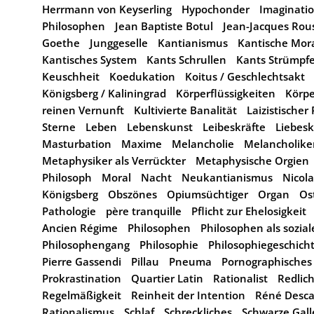
Herrmann von Keyserling
Hypochonder
Imaginatio
Philosophen
Jean Baptiste Botul
Jean-Jacques Rou
Goethe
Junggeselle
Kantianismus
Kantische Mora
Kantisches System
Kants Schrullen
Kants Strümpf
Keuschheit
Koedukation
Koitus / Geschlechtsakt
Königsberg / Kaliningrad
Körperflüssigkeiten
Körpe
reinen Vernunft
Kultivierte Banalität
Laizistischer
Sterne
Leben
Lebenskunst
Leibeskräfte
Liebes
Masturbation
Maxime
Melancholie
Melancholike
Metaphysiker als Verrückter
Metaphysische Orgien
Philosoph
Moral
Nacht
Neukantianismus
Nicol
Königsberg
Obszönes
Opiumsüchtiger
Organ
Os
Pathologie
père tranquille
Pflicht zur Ehelosigkeit
Ancien Régime
Philosophen
Philosophen als sozia
Philosophengang
Philosophie
Philosophiegeschich
Pierre Gassendi
Pillau
Pneuma
Pornographisches
Prokrastination
Quartier Latin
Rationalist
Redlich
Regelmäßigkeit
Reinheit der Intention
Réné Desca
Rationalismus
Schlaf
Schreckliches
Schwarze Gall