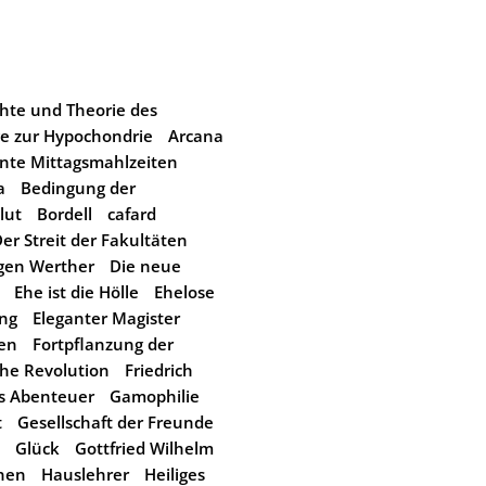
hte und Theorie des
e zur Hypochondrie
Arcana
nte Mittagsmahlzeiten
a
Bedingung der
lut
Bordell
cafard
er Streit der Fakultäten
ngen Werther
Die neue
Ehe ist die Hölle
Ehelose
ung
Eleganter Magister
hen
Fortpflanzung der
che Revolution
Friedrich
s Abenteuer
Gamophilie
t
Gesellschaft der Freunde
Glück
Gottfried Wilhelm
onen
Hauslehrer
Heiliges