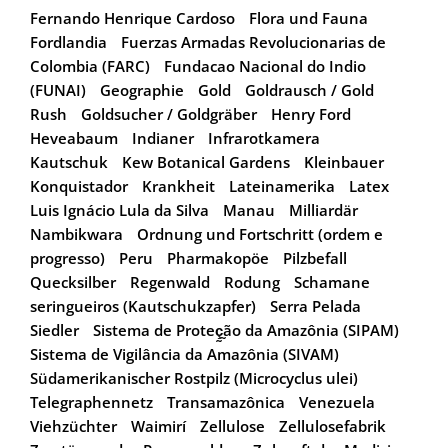
Fernando Henrique Cardoso
Flora und Fauna
Fordlandia
Fuerzas Armadas Revolucionarias de
Colombia (FARC)
Fundacao Nacional do Indio
(FUNAI)
Geographie
Gold
Goldrausch / Gold
Rush
Goldsucher / Goldgräber
Henry Ford
Heveabaum
Indianer
Infrarotkamera
Kautschuk
Kew Botanical Gardens
Kleinbauer
Konquistador
Krankheit
Lateinamerika
Latex
Luis Ignácio Lula da Silva
Manau
Milliardär
Nambikwara
Ordnung und Fortschritt (ordem e
progresso)
Peru
Pharmakopöe
Pilzbefall
Quecksilber
Regenwald
Rodung
Schamane
seringueiros (Kautschukzapfer)
Serra Pelada
Siedler
Sistema de Proteç̰̰ão da Amazônia (SIPAM)
Sistema de Vigilância da Amazônia (SIVAM)
Südamerikanischer Rostpilz (Microcyclus ulei)
Telegraphennetz
Transamazônica
Venezuela
Viehzüchter
Waimirí
Zellulose
Zellulosefabrik