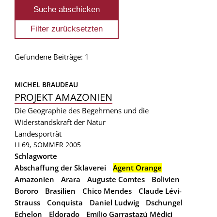
Gefundene Beiträge: 1
MICHEL BRAUDEAU
PROJEKT AMAZONIEN
Die Geographie des Begehrnens und die
Widerstandskraft der Natur
Landesporträt
LI 69, SOMMER 2005
Schlagworte
Abschaffung der Sklaverei
Agent Orange
Amazonien
Arara
Auguste Comtes
Bolivien
Bororo
Brasilien
Chico Mendes
Claude Lévi-
Strauss
Conquista
Daniel Ludwig
Dschungel
Echelon
Eldorado
Emílio Garrastazú Médici