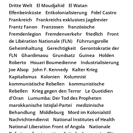
Dritte Welt
El Moudjahid
El Watan
Elfenbeinküste
Entkolonialisierung
Fidel Castro
Frankreich
Frankreichs exklusives Jagdrevier
Frantz Fanon
Franzosen
französische
Fremdenlegion
Fremdenverkehr
friedlich
Front
de Libération Nationale (FLN)
Führrungsrolle
Geheimhaltung
Gerechtigkeit
Gerontokratie der
FLN
Ghardimaou
Grundsatz
Guinea
Holden
Roberto
Houari Boumedienne
Industrialisierung
Joe Alsop
John F. Kennedy
Kalter Krieg
Kapitalismus
Kolonien
Kolumnist
kommunistische Rebellen
kommunistische
Rebellen
Krieg gegen den Terror
Le Quotidien
d'Oran
Lumumba: Der Tod des Propheten
marokkanische Istiqlal-Partei
medizinische
Behandlung
Middleburg
Mord im Kolonialstil
Nachrichtendienst
National Institutes of Health
National Liberation Front of Angola
Nationale