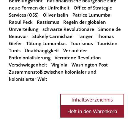
Befreiungsfront
nationalistische bourgeoise Elite
neue Formen der Unfreiheit
Office of Strategic
Services (OSS)
Oliver Iselin
Patrice Lumumba
Raoul Peck
Rassismus
Regeln der globalen
Umverteilung
schwarze Revolutionäre
Simone de
Beauvoir
Stokely Carmichael
Tanger
Thomas
Giefer
Tötung Lumumbas
Tourismus
Touristen
Tunis
Unabhängigkeit
Verlauf der
Entkolonialisierung
Verratene Revolution
Verschwiegenheit
Virginia
Washington Post
Zusammenstoß zwischen kolonialer und
kolonisierter Welt
Inhaltsverzeichnis