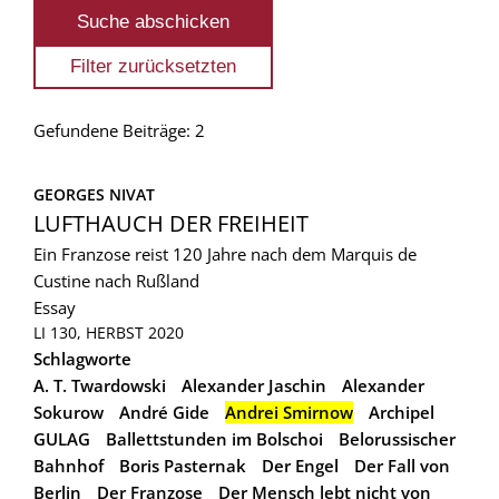
Gefundene Beiträge: 2
GEORGES NIVAT
LUFTHAUCH DER FREIHEIT
Ein Franzose reist 120 Jahre nach dem Marquis de
Custine nach Rußland
Essay
LI 130, HERBST 2020
Schlagworte
A. T. Twardowski
Alexander Jaschin
Alexander
Sokurow
André Gide
Andrei Smirnow
Archipel
GULAG
Ballettstunden im Bolschoi
Belorussischer
Bahnhof
Boris Pasternak
Der Engel
Der Fall von
Berlin
Der Franzose
Der Mensch lebt nicht von