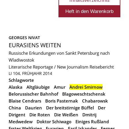
GEORGES NIVAT
EURASIENS WEITEN
Russische Erkundungen von Sankt Petersburg nach
Wladiwostok
Literarische Reportage / New Journalism
Reisebericht
LI 104, FRÜHJAHR 2014
Schlagworte
Alaska
Altgläubige
Amur
Andrei Smirnow
Belorussischer Bahnhof
Blagoweschtschensk
Blaise Cendrars
Boris Pasternak
Chabarowsk
China
Daurien
Der breitstirnige Büffel
Der
Dirigent
Die Roten
Die Weißen
Dmitrij
Medwedew
Doktor Schiwago
Einiges Rußland
Erster Weltkrieg
Eurasien
Fasil Iskander
Ferner