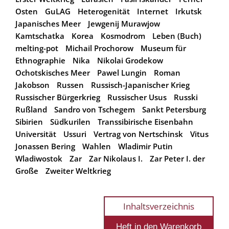
Osten
GuLAG
Heterogenität
Internet
Irkutsk
Japanisches Meer
Jewgenij Murawjow
Kamtschatka
Korea
Kosmodrom
Leben (Buch)
melting-pot
Michail Prochorow
Museum für
Ethnographie
Nika
Nikolai Grodekow
Ochotskisches Meer
Pawel Lungin
Roman
Jakobson
Russen
Russisch-Japanischer Krieg
Russischer Bürgerkrieg
Russischer Usus
Russki
Rußland
Sandro von Tschegem
Sankt Petersburg
Sibirien
Südkurilen
Transsibirische Eisenbahn
Universität
Ussuri
Vertrag von Nertschinsk
Vitus
Jonassen Bering
Wahlen
Wladimir Putin
Wladiwostok
Zar
Zar Nikolaus I.
Zar Peter I. der
Große
Zweiter Weltkrieg
Inhaltsverzeichnis