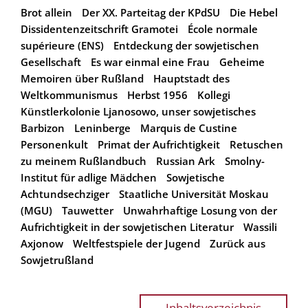
Brot allein
Der XX. Parteitag der KPdSU
Die Hebel
Dissidentenzeitschrift Gramotei
École normale
supérieure (ENS)
Entdeckung der sowjetischen
Gesellschaft
Es war einmal eine Frau
Geheime
Memoiren über Rußland
Hauptstadt des
Weltkommunismus
Herbst 1956
Kollegi
Künstlerkolonie Ljanosowo, unser sowjetisches
Barbizon
Leninberge
Marquis de Custine
Personenkult
Primat der Aufrichtigkeit
Retuschen
zu meinem Rußlandbuch
Russian Ark
Smolny-
Institut für adlige Mädchen
Sowjetische
Achtundsechziger
Staatliche Universität Moskau
(MGU)
Tauwetter
Unwahrhaftige Losung von der
Aufrichtigkeit in der sowjetischen Literatur
Wassili
Axjonow
Weltfestspiele der Jugend
Zurück aus
Sowjetrußland
Inhaltsverzeichnis