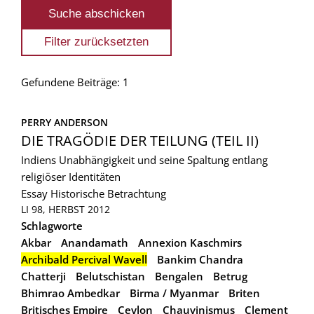
Gefundene Beiträge: 1
PERRY ANDERSON
DIE TRAGÖDIE DER TEILUNG (TEIL II)
Indiens Unabhängigkeit und seine Spaltung entlang
religiöser Identitäten
Essay
Historische Betrachtung
LI 98, HERBST 2012
Schlagworte
Akbar
Anandamath
Annexion Kaschmirs
Archibald Percival Wavell
Bankim Chandra
Chatterji
Belutschistan
Bengalen
Betrug
Bhimrao Ambedkar
Birma / Myanmar
Briten
Britisches Empire
Ceylon
Chauvinismus
Clement