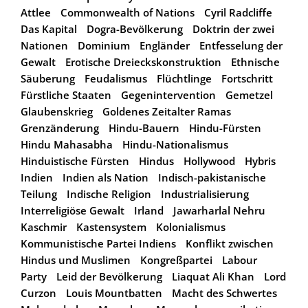
Attlee
Commonwealth of Nations
Cyril Radcliffe
Das Kapital
Dogra-Bevölkerung
Doktrin der zwei
Nationen
Dominium
Engländer
Entfesselung der
Gewalt
Erotische Dreieckskonstruktion
Ethnische
Säuberung
Feudalismus
Flüchtlinge
Fortschritt
Fürstliche Staaten
Gegenintervention
Gemetzel
Glaubenskrieg
Goldenes Zeitalter Ramas
Grenzänderung
Hindu-Bauern
Hindu-Fürsten
Hindu Mahasabha
Hindu-Nationalismus
Hinduistische Fürsten
Hindus
Hollywood
Hybris
Indien
Indien als Nation
Indisch-pakistanische
Teilung
Indische Religion
Industrialisierung
Interreligiöse Gewalt
Irland
Jawarharlal Nehru
Kaschmir
Kastensystem
Kolonialismus
Kommunistische Partei Indiens
Konflikt zwischen
Hindus und Muslimen
Kongreßpartei
Labour
Party
Leid der Bevölkerung
Liaquat Ali Khan
Lord
Curzon
Louis Mountbatten
Macht des Schwertes