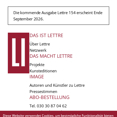
Die kommende Ausgabe Lettre 154 erscheint Ende
September 2026.
DAS IST LETTRE
FUSSZEILE
Über Lettre
Netzwerk
DAS MACHT LETTRE
Projekte
Kunsteditionen
IMAGE
Autoren und Künstler zu Lettre
Pressestimmen
ABO-BESTELLUNG
Tel.
030 30 87 04 62
vertrieb(at)lettre.de
Diese Website verwendet Cookies, um bestmögliche Funktionalität bieten