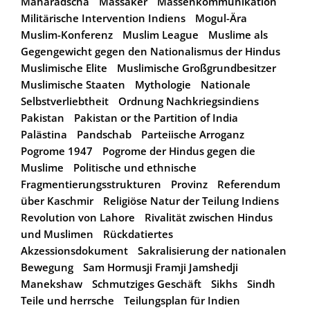
Maharadscha
Massaker
Massenkommunikation
Militärische Intervention Indiens
Mogul-Ära
Muslim-Konferenz
Muslim League
Muslime als
Gegengewicht gegen den Nationalismus der Hindus
Muslimische Elite
Muslimische Großgrundbesitzer
Muslimische Staaten
Mythologie
Nationale
Selbstverliebtheit
Ordnung Nachkriegsindiens
Pakistan
Pakistan or the Partition of India
Palästina
Pandschab
Parteiische Arroganz
Pogrome 1947
Pogrome der Hindus gegen die
Muslime
Politische und ethnische
Fragmentierungsstrukturen
Provinz
Referendum
über Kaschmir
Religiöse Natur der Teilung Indiens
Revolution von Lahore
Rivalität zwischen Hindus
und Muslimen
Rückdatiertes
Akzessionsdokument
Sakralisierung der nationalen
Bewegung
Sam Hormusji Framji Jamshedji
Manekshaw
Schmutziges Geschäft
Sikhs
Sindh
Teile und herrsche
Teilungsplan für Indien