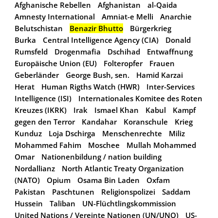
Afghanische Rebellen
Afghanistan
al-Qaida
Amnesty International
Amniat-e Melli
Anarchie
Belutschistan
Benazir Bhutto
Bürgerkrieg
Burka
Central Intelligence Agency (CIA)
Donald
Rumsfeld
Drogenmafia
Dschihad
Entwaffnung
Europäische Union (EU)
Folteropfer
Frauen
Geberländer
George Bush, sen.
Hamid Karzai
Herat
Human Rigths Watch (HWR)
Inter-Services
Intelligence (ISI)
Internationales Komitee des Roten
Kreuzes (IKRK)
Irak
Ismael Khan
Kabul
Kampf
gegen den Terror
Kandahar
Koranschule
Krieg
Kunduz
Loja Dschirga
Menschenrechte
Miliz
Mohammed Fahim
Moschee
Mullah Mohammed
Omar
Nationenbildung / nation building
Nordallianz
North Atlantic Treaty Organization
(NATO)
Opium
Osama Bin Laden
Oxfam
Pakistan
Paschtunen
Religionspolizei
Saddam
Hussein
Taliban
UN-Flüchtlingskommission
United Nations / Vereinte Nationen (UN/UNO)
US-