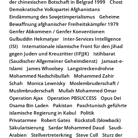
der chinesischen Botschaft in Belgrad 1999
Chost
Demokratische Volkspartei Afghanistans
Eindämmung des Sowjetimperialismus
Geheime
Bewaffnung afghanischer Freiheitskämpfer 1979
Genfer Abkommen / Genfer Konventionen
Gulbuddin Hekmatyar
Inter-Services Intelligence
(ISI)
Internationale islamische Front für den Jihad
gegen Juden und Kreuzritter (IIFJJK)
Istihbarat
(Saudischer Allgemeiner Geheimdienst)
Jamaat-e-
Islami
James Whoolsey
Langstreckendrohne
Mohammed Nadschibullah
Mohammed Zahir
Schah
Monica Lewnisky
Moslembruderschaft /
Muslimbruderschaft
Mullah Mohammed Omar
Operation Ajax
Operation PBSUCCESS
Opus Dei
Osama Bin Laden
Pakistan
Paschtunisch geführte
islamische Regierung in Kabul
Politik
Privatarmee
Robert Gates
Rückstoß (blowback)
Säkularisierung
Sardar Mohammed Daud
Saudi-
Arabien
Stellvertreterkrieg
Steve Coll
Sturz der