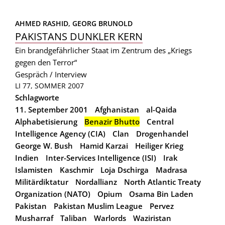
AHMED RASHID, 
GEORG BRUNOLD
PAKISTANS DUNKLER KERN
Ein brandgefährlicher Staat im Zentrum des „Kriegs
gegen den Terror“
Gespräch / Interview
LI 77, SOMMER 2007
Schlagworte
11. September 2001
Afghanistan
al-Qaida
Alphabetisierung
Benazir Bhutto
Central
Intelligence Agency (CIA)
Clan
Drogenhandel
George W. Bush
Hamid Karzai
Heiliger Krieg
Indien
Inter-Services Intelligence (ISI)
Irak
Islamisten
Kaschmir
Loja Dschirga
Madrasa
Militärdiktatur
Nordallianz
North Atlantic Treaty
Organization (NATO)
Opium
Osama Bin Laden
Pakistan
Pakistan Muslim League
Pervez
Musharraf
Taliban
Warlords
Waziristan