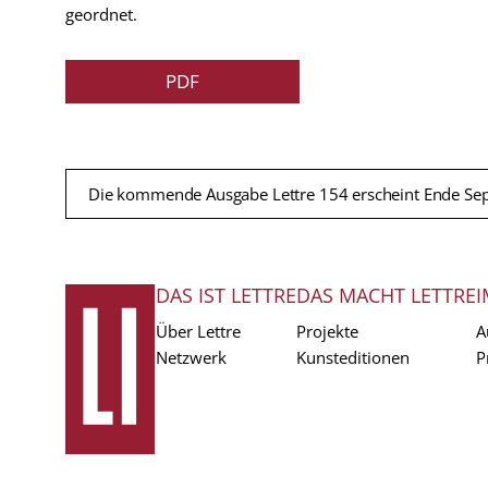
geordnet.
PDF
Die kommende Ausgabe Lettre 154 erscheint Ende Se
DAS IST LETTRE
DAS MACHT LETTRE
I
FUSSZEILE
Über Lettre
Projekte
A
Netzwerk
Kunsteditionen
P