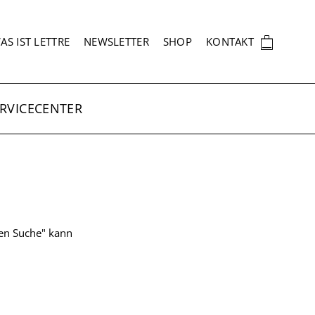
EKUNDÄRNAVIGATION
🛍
AS IST LETTRE
NEWSLETTER
SHOP
KONTAKT
RVICECENTER
ten Suche" kann