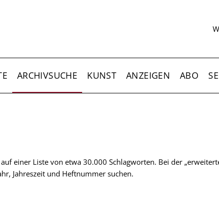
S
W
TE
ARCHIVSUCHE
KUNST
ANZEIGEN
ABO
SE
t auf einer Liste von etwa 30.000 Schlagworten. Bei der „erweiter
 Jahr, Jahreszeit und Heftnummer suchen.