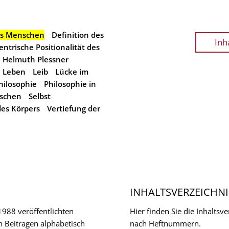
s Menschen
Definition des
Inh
entrische Positionalität des
Helmuth Plessner
Leben
Leib
Lücke im
hilosophie
Philosophie in
nschen
Selbst
es Körpers
Vertiefung der
INHALTSVERZEICHNI
 1988 veröffentlichten
Hier finden Sie die Inhalts
n Beitragen alphabetisch
nach Heftnummern.