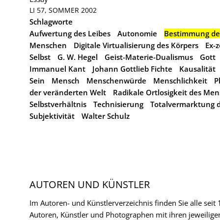
LI 57, SOMMER 2002
Schlagworte
Aufwertung des Leibes
Autonomie
Bestimmung de
Menschen
Digitale Virtualisierung des Körpers
Ex-z
Selbst
G. W. Hegel
Geist-Materie-Dualismus
Gott
Immanuel Kant
Johann Gottlieb Fichte
Kausalität
Sein
Mensch
Menschenwürde
Menschlichkeit
P
der veränderten Welt
Radikale Ortlosigkeit des Me
Selbstverhältnis
Technisierung
Totalvermarktung d
Subjektivität
Walter Schulz
AUTOREN UND KÜNSTLER
Im Autoren- und Künstlerverzeichnis finden Sie alle seit
Autoren, Künstler und Photographen mit ihren jeweilige