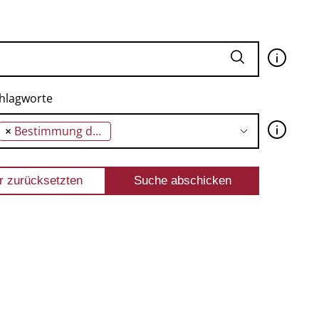
🛈
hlagworte
🛈
×
Bestimmung des Menschen