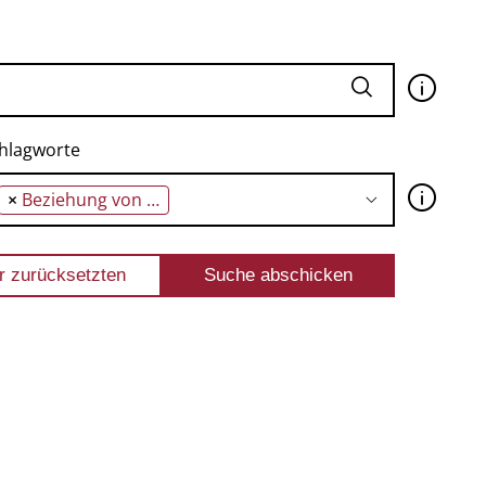
🛈
hlagworte
🛈
×
Beziehung von Photographie und Malerei