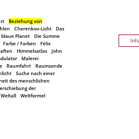
rt
Beziehung von
hlen
Cherenkov-Licht
Das
 blaue Planet
Die Summe
Inh
Farbe / Farben
Félix
haften
Himmelsatlas
John
dulator
Malerei
e
Raumfahrt
Raumsonde
licht
Suche nach einer
heit des menschlichen
erschiebung der
Weltall
Weltformel