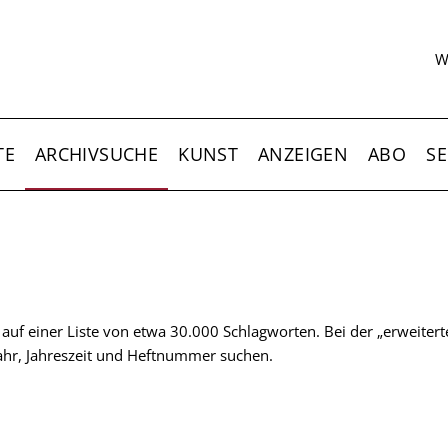
S
W
TE
ARCHIVSUCHE
KUNST
ANZEIGEN
ABO
SE
t auf einer Liste von etwa 30.000 Schlagworten. Bei der „erweiter
 Jahr, Jahreszeit und Heftnummer suchen.