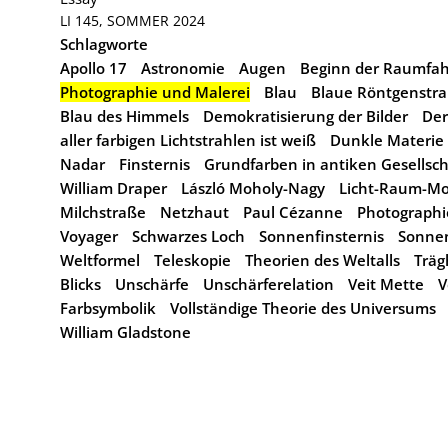
LI 145, SOMMER 2024
Schlagworte
Apollo 17
Astronomie
Augen
Beginn der Raumfah
Photographie und Malerei
Blau
Blaue Röntgenstra
Blau des Himmels
Demokratisierung der Bilder
Der
aller farbigen Lichtstrahlen ist weiß
Dunkle Materie
Nadar
Finsternis
Grundfarben in antiken Gesellsc
William Draper
László Moholy-Nagy
Licht-Raum-Mo
Milchstraße
Netzhaut
Paul Cézanne
Photographi
Voyager
Schwarzes Loch
Sonnenfinsternis
Sonnen
Weltformel
Teleskopie
Theorien des Weltalls
Träg
Blicks
Unschärfe
Unschärferelation
Veit Mette
V
Farbsymbolik
Vollständige Theorie des Universums
William Gladstone