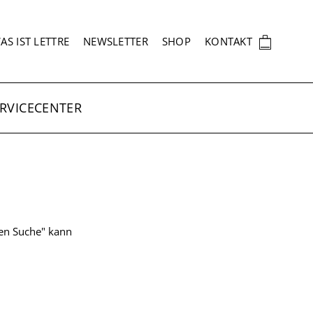
EKUNDÄRNAVIGATION
🛍
AS IST LETTRE
NEWSLETTER
SHOP
KONTAKT
RVICECENTER
ten Suche" kann