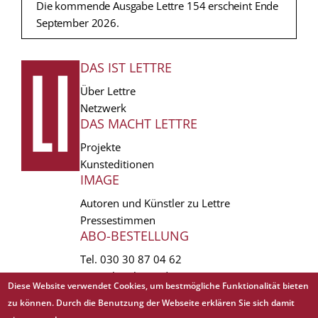
Die kommende Ausgabe Lettre 154 erscheint Ende
September 2026.
DAS IST LETTRE
FUSSZEILE
Über Lettre
Netzwerk
DAS MACHT LETTRE
Projekte
Kunsteditionen
IMAGE
Autoren und Künstler zu Lettre
Pressestimmen
ABO-BESTELLUNG
Tel.
030 30 87 04 62
vertrieb(at)lettre.de
Diese Website verwendet Cookies, um bestmögliche Funktionalität bieten
zu können. Durch die Benutzung der Webseite erklären Sie sich damit