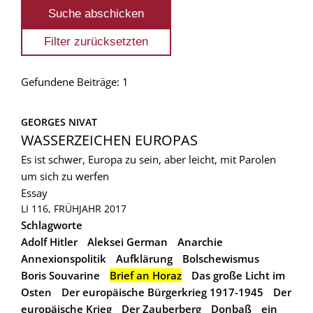
Gefundene Beiträge: 1
GEORGES NIVAT
WASSERZEICHEN EUROPAS
Es ist schwer, Europa zu sein, aber leicht, mit Parolen
um sich zu werfen
Essay
LI 116, FRÜHJAHR 2017
Schlagworte
Adolf Hitler
Aleksei German
Anarchie
Annexionspolitik
Aufklärung
Bolschewismus
Boris Souvarine
Brief an Horaz
Das große Licht im
Osten
Der europäische Bürgerkrieg 1917-1945
Der
europäische Krieg
Der Zauberberg
Donbaß
ein