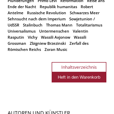
Plünderungen
Primo Levi
Reformation
Reise ans
Ende der Nacht
Republik humanitas
Robert
Antelme
Russische Revolution
Schwarzes Meer
Sehnsucht nach dem Imperium
Sowjetunion /
UdSSR
Stalinbuch
Thomas Mann
Totalitarismus
Universalismus
Untermenschen
Valentin
Rasputin
Vichy
Wassili Axjonow
Wassili
Grossman
Zbigniew Brzezinski
Zerfall des
Römischen Reichs
Zoran Music
Inhaltsverzeichnis
AUTOREN UND KÜNSTLER