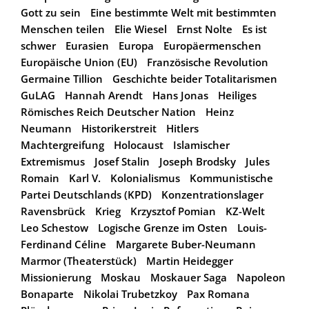
Gott zu sein
Eine bestimmte Welt mit bestimmten
Menschen teilen
Elie Wiesel
Ernst Nolte
Es ist
schwer
Eurasien
Europa
Europäermenschen
Europäische Union (EU)
Französische Revolution
Germaine Tillion
Geschichte beider Totalitarismen
GuLAG
Hannah Arendt
Hans Jonas
Heiliges
Römisches Reich Deutscher Nation
Heinz
Neumann
Historikerstreit
Hitlers
Machtergreifung
Holocaust
Islamischer
Extremismus
Josef Stalin
Joseph Brodsky
Jules
Romain
Karl V.
Kolonialismus
Kommunistische
Partei Deutschlands (KPD)
Konzentrationslager
Ravensbrück
Krieg
Krzysztof Pomian
KZ-Welt
Leo Schestow
Logische Grenze im Osten
Louis-
Ferdinand Céline
Margarete Buber-Neumann
Marmor (Theaterstück)
Martin Heidegger
Missionierung
Moskau
Moskauer Saga
Napoleon
Bonaparte
Nikolai Trubetzkoy
Pax Romana