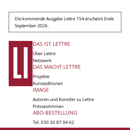
Die kommende Ausgabe Lettre 154 erscheint Ende
September 2026.
DAS IST LETTRE
FUSSZEILE
Über Lettre
Netzwerk
DAS MACHT LETTRE
Projekte
Kunsteditionen
IMAGE
Autoren und Künstler zu Lettre
Pressestimmen
ABO-BESTELLUNG
Tel.
030 30 87 04 62
vertrieb(at)lettre.de