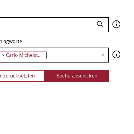
🛈
hlagworte
🛈
×
Carlo Michelstaedter