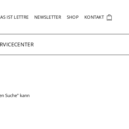
EKUNDÄRNAVIGATION
🛍
AS IST LETTRE
NEWSLETTER
SHOP
KONTAKT
RVICECENTER
ten Suche" kann