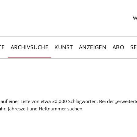
S
W
TE
ARCHIVSUCHE
KUNST
ANZEIGEN
ABO
SE
t auf einer Liste von etwa 30.000 Schlagworten. Bei der „erweiter
 Jahr, Jahreszeit und Heftnummer suchen.