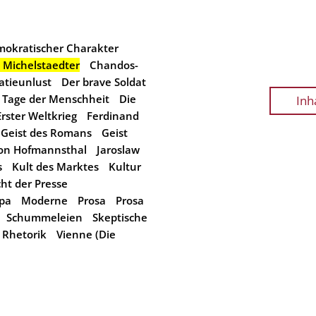
mokratischer Charakter
 Michelstaedter
Chandos-
tieunlust
Der brave Soldat
n Tage der Menschheit
Die
Inh
Erster Weltkrieg
Ferdinand
Geist des Romans
Geist
on Hofmannsthal
Jaroslaw
s
Kult des Marktes
Kultur
ht der Presse
opa
Moderne
Prosa
Prosa
Schummeleien
Skeptische
 Rhetorik
Vienne (Die