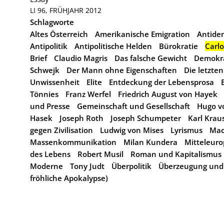
LI 96, FRÜHJAHR 2012
Schlagworte
Altes Österreich
Amerikanische Emigration
Antide
Antipolitik
Antipolitische Helden
Bürokratie
Carlo
Brief
Claudio Magris
Das falsche Gewicht
Demokra
Schwejk
Der Mann ohne Eigenschaften
Die letzte
Unwissenheit
Elite
Entdeckung der Lebensprosa
Tönnies
Franz Werfel
Friedrich August von Hayek
und Presse
Gemeinschaft und Gesellschaft
Hugo v
Hasek
Joseph Roth
Joseph Schumpeter
Karl Krau
gegen Zivilisation
Ludwig von Mises
Lyrismus
Mac
Massenkommunikation
Milan Kundera
Mitteleur
des Lebens
Robert Musil
Roman und Kapitalismus
Moderne
Tony Judt
Überpolitik
Überzeugung und
fröhliche Apokalypse)