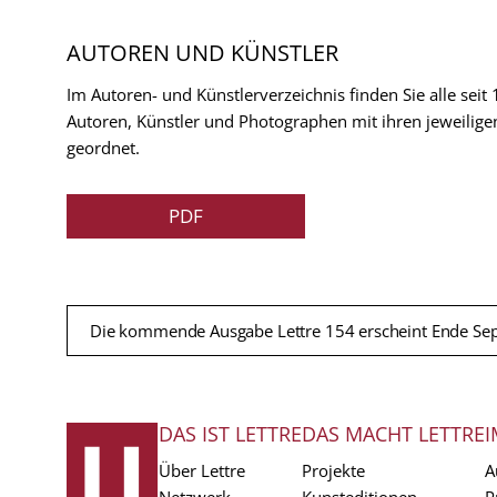
AUTOREN UND KÜNSTLER
Im Autoren- und Künstlerverzeichnis finden Sie alle seit
Autoren, Künstler und Photographen mit ihren jeweilige
geordnet.
PDF
Die kommende Ausgabe Lettre 154 erscheint Ende Se
DAS IST LETTRE
DAS MACHT LETTRE
I
FUSSZEILE
Über Lettre
Projekte
A