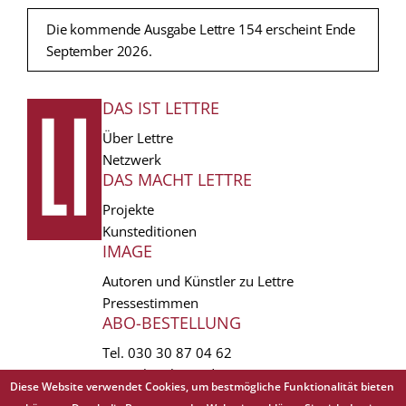
Die kommende Ausgabe Lettre 154 erscheint Ende
September 2026.
DAS IST LETTRE
FUSSZEILE
Über Lettre
Netzwerk
DAS MACHT LETTRE
Projekte
Kunsteditionen
IMAGE
Autoren und Künstler zu Lettre
Pressestimmen
ABO-BESTELLUNG
Tel.
030 30 87 04 62
vertrieb(at)lettre.de
Diese Website verwendet Cookies, um bestmögliche Funktionalität bieten