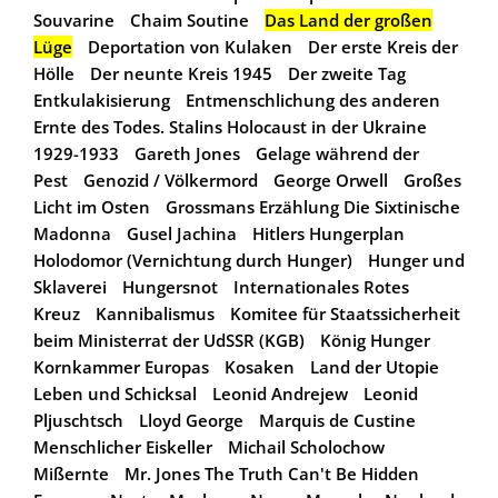
Souvarine
Chaim Soutine
Das Land der großen
Lüge
Deportation von Kulaken
Der erste Kreis der
Hölle
Der neunte Kreis 1945
Der zweite Tag
Entkulakisierung
Entmenschlichung des anderen
Ernte des Todes. Stalins Holocaust in der Ukraine
1929-1933
Gareth Jones
Gelage während der
Pest
Genozid / Völkermord
George Orwell
Großes
Licht im Osten
Grossmans Erzählung Die Sixtinische
Madonna
Gusel Jachina
Hitlers Hungerplan
Holodomor (Vernichtung durch Hunger)
Hunger und
Sklaverei
Hungersnot
Internationales Rotes
Kreuz
Kannibalismus
Komitee für Staatssicherheit
beim Ministerrat der UdSSR (KGB)
König Hunger
Kornkammer Europas
Kosaken
Land der Utopie
Leben und Schicksal
Leonid Andrejew
Leonid
Pljuschtsch
Lloyd George
Marquis de Custine
Menschlicher Eiskeller
Michail Scholochow
Mißernte
Mr. Jones The Truth Can't Be Hidden