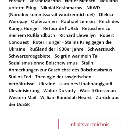
Forever
Nestor Machno
Neuer Mensch
Neuland
unterm Pflug
Nikolai Kostomarow
NKWD
(Narodny kommissarait wnutrennich del)
Oleksa
Woropay
Opferzahlen
Raphael Lemkin
Reich des
Königs Hunger
Retour de l'URSS
Retuschen zu
meinem Rußlandbuch
Richard Llewellyn
Robert
Conquest
Roter Hunger - Stalins Krieg gegen die
Ukraine
Rußland der 1930er Jahre
Schwarzbuch
Schwarzerdegebiete
So grün war mein Tal
Sozialismus ohne Bolschewismus
Stalin:
Anmerkungen zur Geschichte des Bolschewismus
Stalins Tod
Theologie der sowjetischen
Verhältnisse
Ukraine
Ukraines Unabhängigkeit
Ukrainisierung
Walter Duranty
Wassili Grossman
Western Mail
William Randolph Hearst
Zurück aus
der UdSSR
Inhaltsverzeichnis