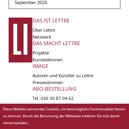
September 2026.
DAS IST LETTRE
FUSSZEILE
Über Lettre
Netzwerk
DAS MACHT LETTRE
Projekte
Kunsteditionen
IMAGE
Autoren und Künstler zu Lettre
Pressestimmen
ABO-BESTELLUNG
Tel.
030 30 87 04 62
vertrieb(at)lettre.de
Diese Website verwendet Cookies, um bestmögliche Funktionalität bieten
zu können. Durch die Benutzung der Webseite erklären Sie sich damit
Copyright © 1988 - 2026 Lettre International. All rights reserved.
einverstanden.
EXTRA
AGB
Abo kündigen
Datenschutz
Impressum
Links
Mediadaten