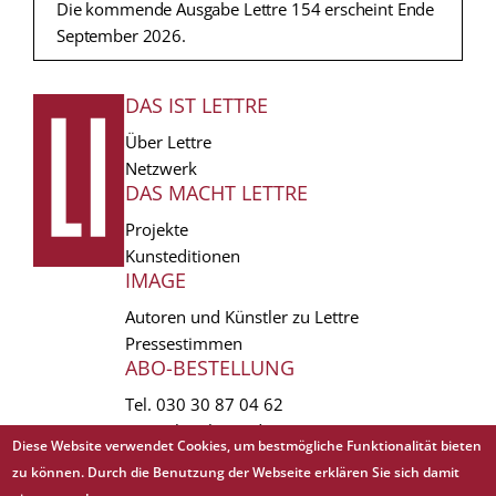
Die kommende Ausgabe Lettre 154 erscheint Ende
September 2026.
DAS IST LETTRE
FUSSZEILE
Über Lettre
Netzwerk
DAS MACHT LETTRE
Projekte
Kunsteditionen
IMAGE
Autoren und Künstler zu Lettre
Pressestimmen
ABO-BESTELLUNG
Tel.
030 30 87 04 62
vertrieb(at)lettre.de
Diese Website verwendet Cookies, um bestmögliche Funktionalität bieten
zu können. Durch die Benutzung der Webseite erklären Sie sich damit