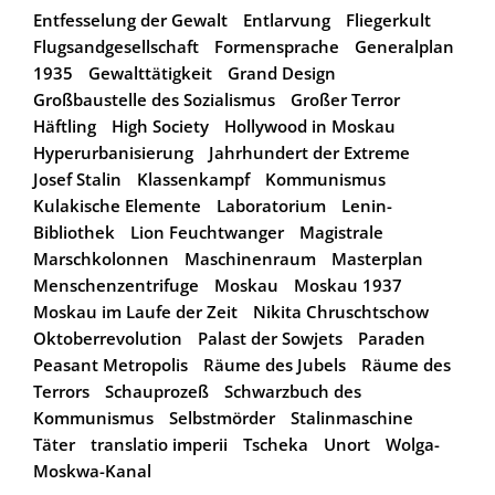
Entfesselung der Gewalt
Entlarvung
Fliegerkult
Flugsandgesellschaft
Formensprache
Generalplan
1935
Gewalttätigkeit
Grand Design
Großbaustelle des Sozialismus
Großer Terror
Häftling
High Society
Hollywood in Moskau
Hyperurbanisierung
Jahrhundert der Extreme
Josef Stalin
Klassenkampf
Kommunismus
Kulakische Elemente
Laboratorium
Lenin-
Bibliothek
Lion Feuchtwanger
Magistrale
Marschkolonnen
Maschinenraum
Masterplan
Menschenzentrifuge
Moskau
Moskau 1937
Moskau im Laufe der Zeit
Nikita Chruschtschow
Oktoberrevolution
Palast der Sowjets
Paraden
Peasant Metropolis
Räume des Jubels
Räume des
Terrors
Schauprozeß
Schwarzbuch des
Kommunismus
Selbstmörder
Stalinmaschine
Täter
translatio imperii
Tscheka
Unort
Wolga-
Moskwa-Kanal