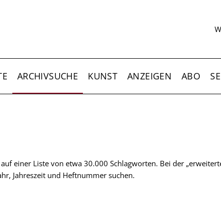
S
W
TE
ARCHIVSUCHE
KUNST
ANZEIGEN
ABO
SE
t auf einer Liste von etwa 30.000 Schlagworten. Bei der „erweiter
 Jahr, Jahreszeit und Heftnummer suchen.