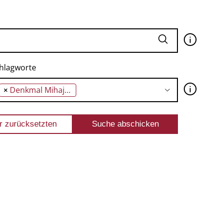
🛈
hlagworte
🛈
×
Denkmal Mihajlo Obrenovic