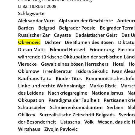
LI 82, HERBST 2008
Schlagworte
Aleksandar Vuco
Alptraum der Geschichte
Antieu
Barden
Belgrad
Belgrader Poesie
Belgrader Terra
Russischer Zar
Cayatte
Dadaistischer Geist
Das U
Obrenovic
Dichter
Die Blumen des Bösen
Diktatu
Dusan Matic
Edmund Husserl
Erinnerung
Faszina
währende türkische Okkupation der serbischen Länd
Vierecke
Gewalt eines bösen Herrschers
Hotel
Ho
Oblomow
Irrenliteratur
Isidora Sekulic
Iwan Alex
Kaufhaus Ta-ta
Kinder Titos
Kommunistisches Info
Linke und rechte Wahnsinnige
Marko Ristic
Marsch
des Leidens
Nachkriegsregime
Nationalismus
Nat
Okkupation
Paradigma der Faulheit
Partisanenkri
Schauspieler
Schmierenkomödianten
Serbien
Slo
Obilicev
Surrealistische Zeitschrift Belgrads
Svedoc
der Besonderheit
Ustascha
Volk
Wesen, das die H
Wirtshaus
Zivojin Pavlovic