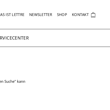
EKUNDÄRNAVIGATION
🛍
AS IST LETTRE
NEWSLETTER
SHOP
KONTAKT
RVICECENTER
ten Suche" kann