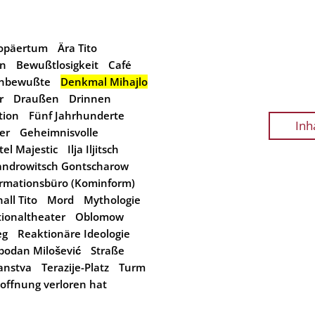
ropäertum
Ära Tito
in
Bewußtlosigkeit
Café
nbewußte
Denkmal Mihajlo
r
Draußen
Drinnen
tion
Fünf Jahrhunderte
Inh
er
Geheimnisvolle
tel Majestic
Ilja Iljitsch
androwitsch Gontscharow
rmationsbüro (Kominform)
all Tito
Mord
Mythologie
ionaltheater
Oblomow
eg
Reaktionäre Ideologie
bodan Milošević
Straße
anstva
Terazije-Platz
Turm
offnung verloren hat