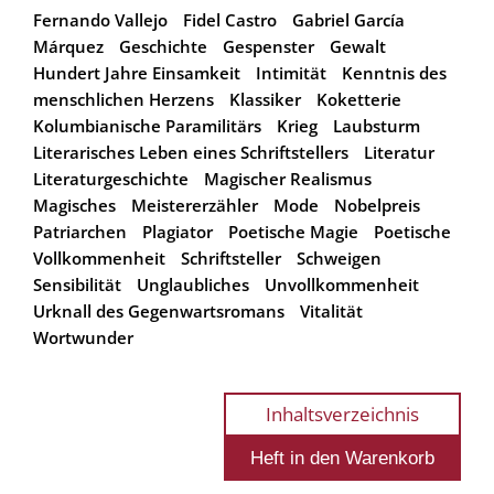
Fernando Vallejo
Fidel Castro
Gabriel García
Márquez
Geschichte
Gespenster
Gewalt
Hundert Jahre Einsamkeit
Intimität
Kenntnis des
menschlichen Herzens
Klassiker
Koketterie
Kolumbianische Paramilitärs
Krieg
Laubsturm
Literarisches Leben eines Schriftstellers
Literatur
Literaturgeschichte
Magischer Realismus
Magisches
Meistererzähler
Mode
Nobelpreis
Patriarchen
Plagiator
Poetische Magie
Poetische
Vollkommenheit
Schriftsteller
Schweigen
Sensibilität
Unglaubliches
Unvollkommenheit
Urknall des Gegenwartsromans
Vitalität
Wortwunder
Inhaltsverzeichnis