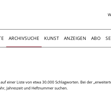
S
W
TE
ARCHIVSUCHE
KUNST
ANZEIGEN
ABO
SE
t auf einer Liste von etwa 30.000 Schlagworten. Bei der „erweiter
 Jahr, Jahreszeit und Heftnummer suchen.