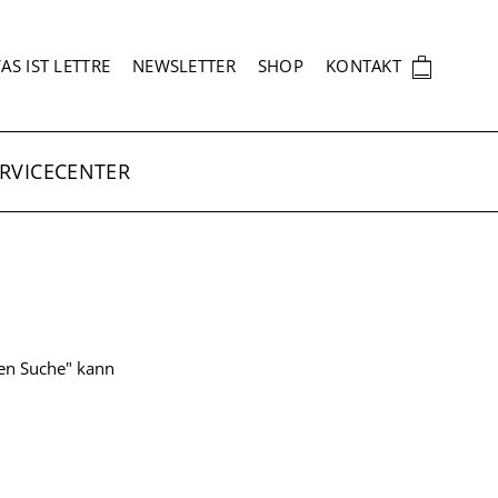
EKUNDÄRNAVIGATION
🛍
AS IST LETTRE
NEWSLETTER
SHOP
KONTAKT
RVICECENTER
ten Suche" kann