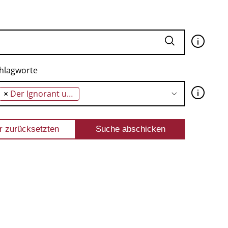
🛈
hlagworte
🛈
×
Der Ignorant und der Wahnsinnige