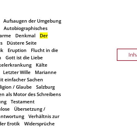
Aufsaugen der Umgebung
Autobiographisches
arme
Denkmal
Der
is
Düstere Seite
ik
Eruption
Flucht in die
Inh
n
Gott ist die Liebe
elerkrankung
Kälte
Letzter Wille
Marianne
it einfacher Sachen
ligion / Glaube
Salzburg
en als Motor des Schreibens
rung
Testament
lose
Übersetzung /
antwortung
Verhältnis zur
der Erotik
Widersprüche