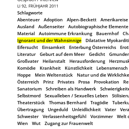
LI 92, FRÜHJAHR 2011
Schlagworte
Abenteuer
Adoption
Alpen-Beckett
Amerikareise
Ausland
Außenseiter
Autobiographische Elemente
Material
Autoimmune Erkrankung
Bauernhof
Ch
Ignorant und der Wahnsinnige
Dilatative Myokardit
Eifersucht
Einsamkeit
Enterbung Österreichs
Erot
Literatur
Geburt auf dem Meer
Gedicht
Gmunde
Großvater
Heilanstalt
Herausforderung
Herzmusk
Komödie
Krankheit
Künstlichkeit
Lebensmensch
Hoppe
Mein Weltenstück
Natur und die Wirklichke
Österreich
Prinz
Privates
Prosa
Provokation
Re
Sanatorium
Schreiben als Handwerk
Schwierigkeit
Selbstmord
Sexualleben / Sexuelles Leben
Stilisie
Theaterstück
Thomas Bernhard
Tragödie
Tuberku
Übertragung
Ungeduld
Unleidlichkeit
Vater
Ver
Schwester
Verlassenheitsgefühl
Vorzimmer
Welt 
Wien
Wut
Zugang zur Frauenwelt