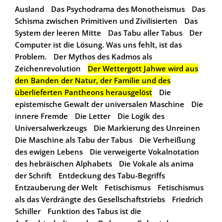
Ausland
Das Psychodrama des Monotheismus
Das
Schisma zwischen Primitiven und Zivilisierten
Das
System der leeren Mitte
Das Tabu aller Tabus
Der
Computer ist die Lösung. Was uns fehlt, ist das
Problem.
Der Mythos des Kadmos als
Zeichenrevolution
Der Wettergott Jahwe wird aus
den Banden der Natur, der Familie und des
überlieferten Pantheons herausgelöst
Die
epistemische Gewalt der universalen Maschine
Die
innere Fremde
Die Letter
Die Logik des
Universalwerkzeugs
Die Markierung des Unreinen
Die Maschine als Tabu der Tabus
Die Verheißung
des ewigen Lebens
Die verweigerte Vokalnotation
des hebräischen Alphabets
Die Vokale als anima
der Schrift
Entdeckung des Tabu-Begriffs
Entzauberung der Welt
Fetischismus
Fetischismus
als das Verdrängte des Gesellschaftstriebs
Friedrich
Schiller
Funktion des Tabus ist die