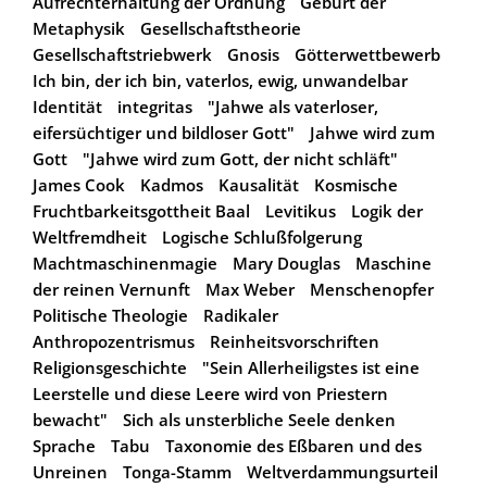
Aufrechterhaltung der Ordnung
Geburt der
Metaphysik
Gesellschaftstheorie
Gesellschaftstriebwerk
Gnosis
Götterwettbewerb
Ich bin, der ich bin, vaterlos, ewig, unwandelbar
Identität
integritas
"Jahwe als vaterloser,
eifersüchtiger und bildloser Gott"
Jahwe wird zum
Gott
"Jahwe wird zum Gott, der nicht schläft"
James Cook
Kadmos
Kausalität
Kosmische
Fruchtbarkeitsgottheit Baal
Levitikus
Logik der
Weltfremdheit
Logische Schlußfolgerung
Machtmaschinenmagie
Mary Douglas
Maschine
der reinen Vernunft
Max Weber
Menschenopfer
Politische Theologie
Radikaler
Anthropozentrismus
Reinheitsvorschriften
Religionsgeschichte
"Sein Allerheiligstes ist eine
Leerstelle und diese Leere wird von Priestern
bewacht"
Sich als unsterbliche Seele denken
Sprache
Tabu
Taxonomie des Eßbaren und des
Unreinen
Tonga-Stamm
Weltverdammungsurteil