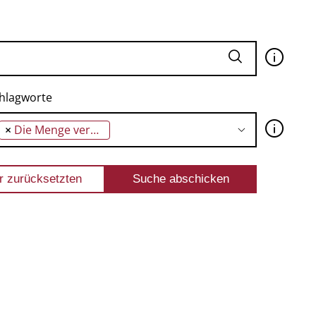
🛈
hlagworte
🛈
×
Die Menge verneint die Politik