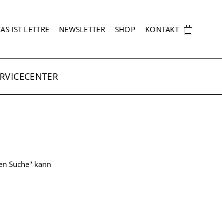
EKUNDÄRNAVIGATION
🛍
AS IST LETTRE
NEWSLETTER
SHOP
KONTAKT
RVICECENTER
ten Suche" kann