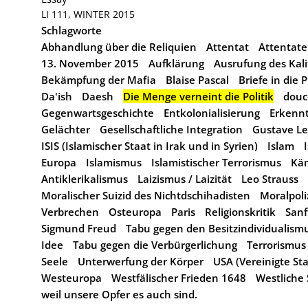
LI 111, WINTER 2015
Schlagworte
Abhandlung über die Reliquien
Attentat
Attentate
13. November 2015
Aufklärung
Ausrufung des Kali
Bekämpfung der Mafia
Blaise Pascal
Briefe in die 
Da'ish
Daesh
Die Menge verneint die Politik
douc
Gegenwartsgeschichte
Entkolonialisierung
Erkennt
Gelächter
Gesellschaftliche Integration
Gustave L
ISIS (Islamischer Staat in Irak und in Syrien)
Islam
Europa
Islamismus
Islamistischer Terrorismus
Käm
Antiklerikalismus
Laizismus / Laizität
Leo Strauss
Moralischer Suizid des Nichtdschihadisten
Moralpoli
Verbrechen
Osteuropa
Paris
Religionskritik
Sanf
Sigmund Freud
Tabu gegen den Besitzindividualism
Idee
Tabu gegen die Verbürgerlichung
Terrorismus
Seele
Unterwerfung der Körper
USA (Vereinigte St
Westeuropa
Westfälischer Frieden 1648
Westliche 
weil unsere Opfer es auch sind.