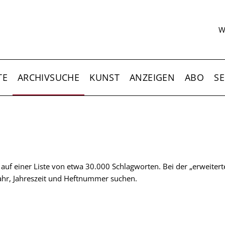
S
W
TE
ARCHIVSUCHE
KUNST
ANZEIGEN
ABO
SE
t auf einer Liste von etwa 30.000 Schlagworten. Bei der „erweiter
 Jahr, Jahreszeit und Heftnummer suchen.