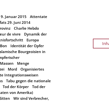
 9. Januar 2015
Attentate
fats 29. Juni 2014
Provinz
Charlie Hebdo
eur de vivre
Dynamik der
nisfortschritt
Europa
Inh
eBon
Identität der Opfer
Islamische Bourgeoisien in
pferischer
Massen
Menge
zei
Mord
Organisiertes
te Integrationsweisen
us
Tabu gegen die nationale
Tod der Körper
Tod der
aaten von Amerika)
Sitten
Wir sind Verbrecher,