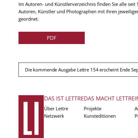
Im Autoren- und Künstlerverzeichnis finden Sie alle seit
Autoren, Künstler und Photographen mit ihren jeweilige
geordnet.
PDF
Die kommende Ausgabe Lettre 154 erscheint Ende Se
DAS IST LETTRE
DAS MACHT LETTRE
I
FUSSZEILE
Über Lettre
Projekte
A
Netzwerk
Kunsteditionen
P