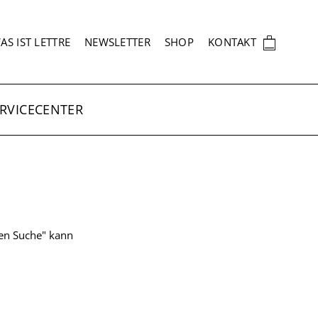
EKUNDÄRNAVIGATION
🛍
AS IST LETTRE
NEWSLETTER
SHOP
KONTAKT
RVICECENTER
ten Suche" kann