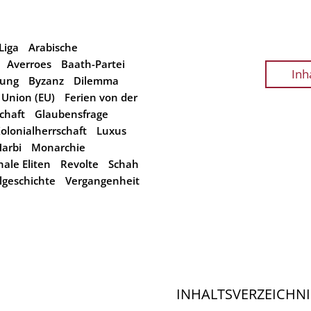
Liga
Arabische
Averroes
Baath-Partei
Inh
dung
Byzanz
Dilemma
 Union (EU)
Ferien von der
chaft
Glaubensfrage
olonialherrschaft
Luxus
arbi
Monarchie
ale Eliten
Revolte
Schah
lgeschichte
Vergangenheit
INHALTSVERZEICHNI