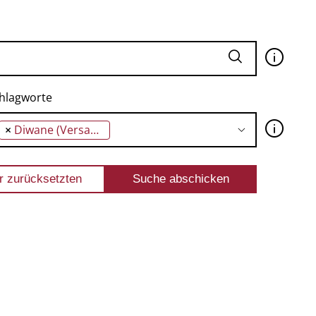
🛈
hlagworte
🛈
×
Diwane (Versammlungsorte)