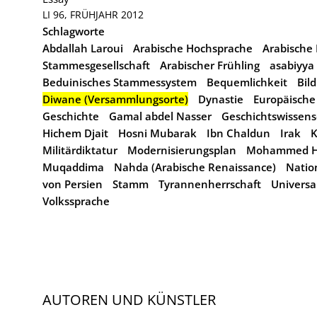
LI 96, FRÜHJAHR 2012
Schlagworte
Abdallah Laroui
Arabische Hochsprache
Arabische 
Stammesgesellschaft
Arabischer Frühling
asabiyya
Beduinisches Stammessystem
Bequemlichkeit
Bil
Diwane (Versammlungsorte)
Dynastie
Europäische
Geschichte
Gamal abdel Nasser
Geschichtswissens
Hichem Djait
Hosni Mubarak
Ibn Chaldun
Irak
K
Militärdiktatur
Modernisierungsplan
Mohammed H
Muqaddima
Nahda (Arabische Renaissance)
Nation
von Persien
Stamm
Tyrannenherrschaft
Universa
Volkssprache
AUTOREN UND KÜNSTLER