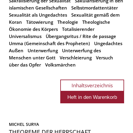
Sakralisierung der Sexualität
Säkularisierung in den
islamischen Gesellschaften
Selbstmordattentäter
Sexualität als Ungedachtes
Sexualität gemäß dem
Koran
Tätowierung
Theologie
Theologische
Ökonomie des Körpers
Totalisierender
Universalismus
Übergangsritus / Rite de passage
Umma (Gemeinschaft des Propheten)
Ungedachtes
Außen
Unterwerfung
Unterwerfung des
Menschen unter Gott
Verschleierung
Versuch
über das Opfer
Volksmärchen
Inhaltsverzeichnis
MICHEL SURYA
THEOREME DER HERRSCHAFT