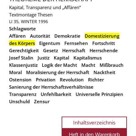
Kapital, Transparenz und „Affären“
Textmontage
Thesen
LI 35, WINTER 1996
Schlagworte
Affären
Autorität
Demokratie
Domestizierung
des Körpers
Eigentum
Fernsehen
Fortschritt
Gerechtigkeit
Gesetz
Herrschaft
Herrschende
Josef Stalin
Justiz
Kapital
Kapitalismus
Klassenjustiz
Logik der Macht
Macht
Mißbrauch
Moral
Moralisierung der Herrschaft
Nacktheit
Ostension
Privation
Revolution
Richter
Sanierung der Herrschaftsverhältnisse
Transparenz
Unfehlbarkeit
Universelle Prinzipien
Unschuld
Zensur
Inhaltsverzeichnis