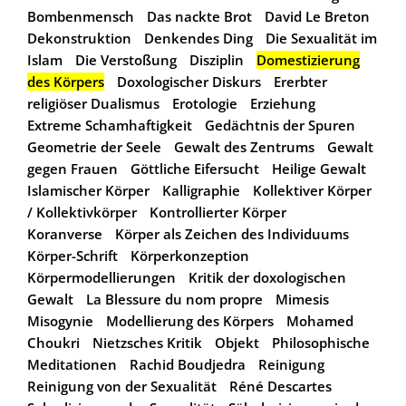
Bombenmensch
Das nackte Brot
David Le Breton
Dekonstruktion
Denkendes Ding
Die Sexualität im
Islam
Die Verstoßung
Disziplin
Domestizierung
des Körpers
Doxologischer Diskurs
Ererbter
religiöser Dualismus
Erotologie
Erziehung
Extreme Schamhaftigkeit
Gedächtnis der Spuren
Geometrie der Seele
Gewalt des Zentrums
Gewalt
gegen Frauen
Göttliche Eifersucht
Heilige Gewalt
Islamischer Körper
Kalligraphie
Kollektiver Körper
/ Kollektivkörper
Kontrollierter Körper
Koranverse
Körper als Zeichen des Individuums
Körper-Schrift
Körperkonzeption
Körpermodellierungen
Kritik der doxologischen
Gewalt
La Blessure du nom propre
Mimesis
Misogynie
Modellierung des Körpers
Mohamed
Choukri
Nietzsches Kritik
Objekt
Philosophische
Meditationen
Rachid Boudjedra
Reinigung
Reinigung von der Sexualität
Réné Descartes