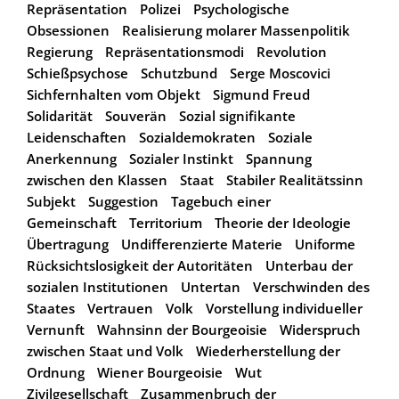
Repräsentation
Polizei
Psychologische
Obsessionen
Realisierung molarer Massenpolitik
Regierung
Repräsentationsmodi
Revolution
Schießpsychose
Schutzbund
Serge Moscovici
Sichfernhalten vom Objekt
Sigmund Freud
Solidarität
Souverän
Sozial signifikante
Leidenschaften
Sozialdemokraten
Soziale
Anerkennung
Sozialer Instinkt
Spannung
zwischen den Klassen
Staat
Stabiler Realitätssinn
Subjekt
Suggestion
Tagebuch einer
Gemeinschaft
Territorium
Theorie der Ideologie
Übertragung
Undifferenzierte Materie
Uniforme
Rücksichtslosigkeit der Autoritäten
Unterbau der
sozialen Institutionen
Untertan
Verschwinden des
Staates
Vertrauen
Volk
Vorstellung individueller
Vernunft
Wahnsinn der Bourgeoisie
Widerspruch
zwischen Staat und Volk
Wiederherstellung der
Ordnung
Wiener Bourgeoisie
Wut
Zivilgesellschaft
Zusammenbruch der