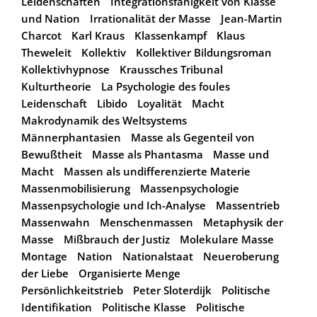
Leidenschaften
Integrationsfähigkeit von Klasse
und Nation
Irrationalität der Masse
Jean-Martin
Charcot
Karl Kraus
Klassenkampf
Klaus
Theweleit
Kollektiv
Kollektiver Bildungsroman
Kollektivhypnose
Kraussches Tribunal
Kulturtheorie
La Psychologie des foules
Leidenschaft
Libido
Loyalität
Macht
Makrodynamik des Weltsystems
Männerphantasien
Masse als Gegenteil von
Bewußtheit
Masse als Phantasma
Masse und
Macht
Massen als undifferenzierte Materie
Massenmobilisierung
Massenpsychologie
Massenpsychologie und Ich-Analyse
Massentrieb
Massenwahn
Menschenmassen
Metaphysik der
Masse
Mißbrauch der Justiz
Molekulare Masse
Montage
Nation
Nationalstaat
Neueroberung
der Liebe
Organisierte Menge
Persönlichkeitstrieb
Peter Sloterdijk
Politische
Identifikation
Politische Klasse
Politische