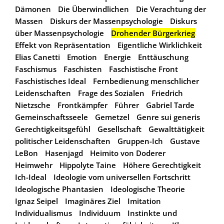
Dämonen
Die Überwindlichen
Die Verachtung der
Massen
Diskurs der Massenpsychologie
Diskurs
über Massenpsychologie
Drohender Bürgerkrieg
Effekt von Repräsentation
Eigentliche Wirklichkeit
Elias Canetti
Emotion
Energie
Enttäuschung
Faschismus
Faschisten
Faschistische Front
Faschistisches Ideal
Fernbedienung menschlicher
Leidenschaften
Frage des Sozialen
Friedrich
Nietzsche
Frontkämpfer
Führer
Gabriel Tarde
Gemeinschaftsseele
Gemetzel
Genre sui generis
Gerechtigkeitsgefühl
Gesellschaft
Gewalttätigkeit
politischer Leidenschaften
Gruppen-Ich
Gustave
LeBon
Hasenjagd
Heimito von Doderer
Heimwehr
Hippolyte Taine
Höhere Gerechtigkeit
Ich-Ideal
Ideologie vom universellen Fortschritt
Ideologische Phantasien
Ideologische Theorie
Ignaz Seipel
Imaginäres Ziel
Imitation
Individualismus
Individuum
Instinkte und