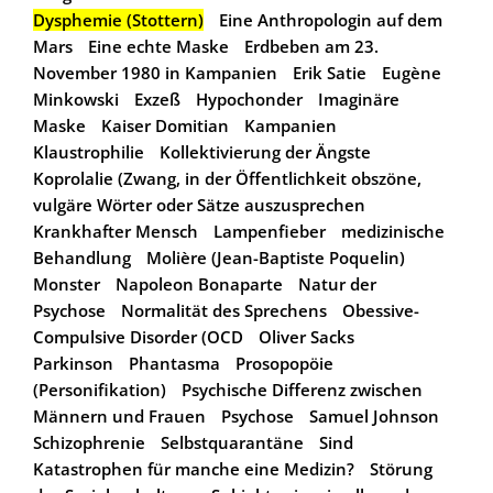
Dysphemie (Stottern)
Eine Anthropologin auf dem
Mars
Eine echte Maske
Erdbeben am 23.
November 1980 in Kampanien
Erik Satie
Eugène
Minkowski
Exzeß
Hypochonder
Imaginäre
Maske
Kaiser Domitian
Kampanien
Klaustrophilie
Kollektivierung der Ängste
Koprolalie (Zwang, in der Öffentlichkeit obszöne,
vulgäre Wörter oder Sätze auszusprechen
Krankhafter Mensch
Lampenfieber
medizinische
Behandlung
Molière (Jean-Baptiste Poquelin)
Monster
Napoleon Bonaparte
Natur der
Psychose
Normalität des Sprechens
Obessive-
Compulsive Disorder (OCD
Oliver Sacks
Parkinson
Phantasma
Prosopopöie
(Personifikation)
Psychische Differenz zwischen
Männern und Frauen
Psychose
Samuel Johnson
Schizophrenie
Selbstquarantäne
Sind
Katastrophen für manche eine Medizin?
Störung