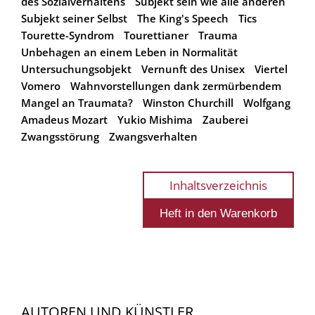
des Sozialverhaltens
Subjekt sein wie alle anderen
Subjekt seiner Selbst
The King's Speech
Tics
Tourette-Syndrom
Tourettianer
Trauma
Unbehagen an einem Leben in Normalität
Untersuchungsobjekt
Vernunft des Unisex
Viertel
Vomero
Wahnvorstellungen dank zermürbendem
Mangel an Traumata?
Winston Churchill
Wolfgang
Amadeus Mozart
Yukio Mishima
Zauberei
Zwangsstörung
Zwangsverhalten
Inhaltsverzeichnis
AUTOREN UND KÜNSTLER