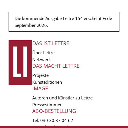
Die kommende Ausgabe Lettre 154 erscheint Ende
September 2026.
DAS IST LETTRE
FUSSZEILE
Über Lettre
Netzwerk
DAS MACHT LETTRE
Projekte
Kunsteditionen
IMAGE
Autoren und Künstler zu Lettre
Pressestimmen
ABO-BESTELLUNG
Tel.
030 30 87 04 62
vertrieb(at)lettre.de