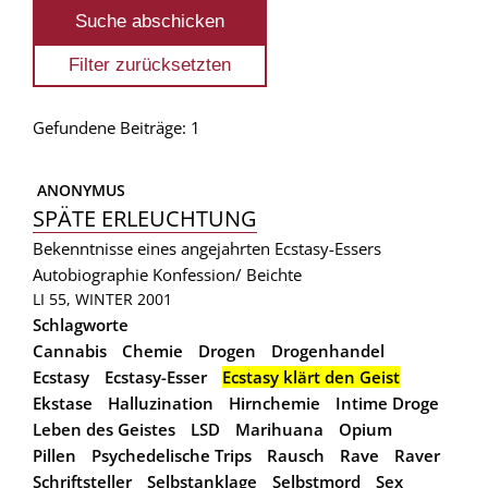
Gefundene Beiträge: 1
 ANONYMUS
SPÄTE ERLEUCHTUNG
Bekenntnisse eines angejahrten Ecstasy-Essers
Autobiographie
Konfession/ Beichte
LI 55, WINTER 2001
Schlagworte
Cannabis
Chemie
Drogen
Drogenhandel
Ecstasy
Ecstasy-Esser
Ecstasy klärt den Geist
Ekstase
Halluzination
Hirnchemie
Intime Droge
Leben des Geistes
LSD
Marihuana
Opium
Pillen
Psychedelische Trips
Rausch
Rave
Raver
Schriftsteller
Selbstanklage
Selbstmord
Sex