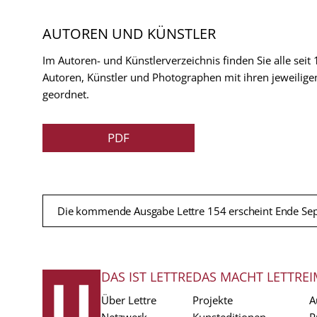
AUTOREN UND KÜNSTLER
Im Autoren- und Künstlerverzeichnis finden Sie alle seit
Autoren, Künstler und Photographen mit ihren jeweilige
geordnet.
PDF
Die kommende Ausgabe Lettre 154 erscheint Ende Se
DAS IST LETTRE
DAS MACHT LETTRE
I
FUSSZEILE
Über Lettre
Projekte
A