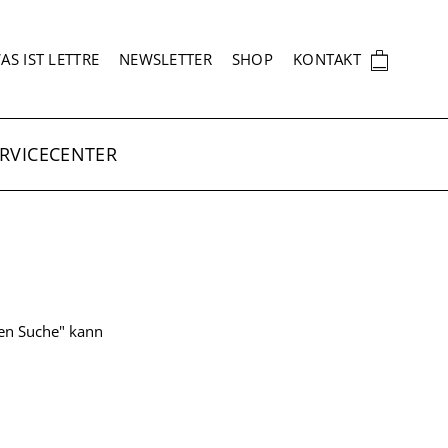
EKUNDÄRNAVIGATION
🛍
AS IST LETTRE
NEWSLETTER
SHOP
KONTAKT
RVICECENTER
ten Suche" kann