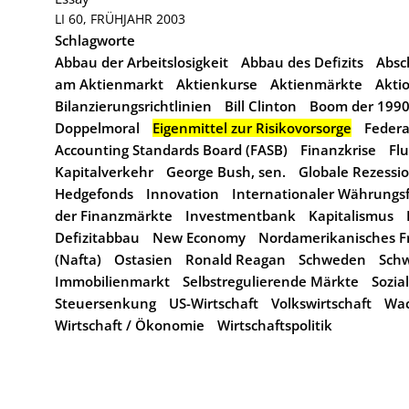
LI 60, FRÜHJAHR 2003
Schlagworte
Abbau der Arbeitslosigkeit
Abbau des Defizits
Abs
am Aktienmarkt
Aktienkurse
Aktienmärkte
Akti
Bilanzierungsrichtlinien
Bill Clinton
Boom der 1990
Doppelmoral
Eigenmittel zur Risikovorsorge
Federa
Accounting Standards Board (FASB)
Finanzkrise
Flu
Kapitalverkehr
George Bush, sen.
Globale Rezessi
Hedgefonds
Innovation
Internationaler Währungsf
der Finanzmärkte
Investmentbank
Kapitalismus
Defizitabbau
New Economy
Nordamerikanisches 
(Nafta)
Ostasien
Ronald Reagan
Schweden
Schw
Immobilienmarkt
Selbstregulierende Märkte
Sozia
Steuersenkung
US-Wirtschaft
Volkswirtschaft
Wa
Wirtschaft / Ökonomie
Wirtschaftspolitik