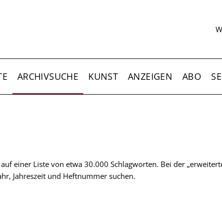
S
W
TE
ARCHIVSUCHE
KUNST
ANZEIGEN
ABO
SE
t auf einer Liste von etwa 30.000 Schlagworten. Bei der „erweiter
 Jahr, Jahreszeit und Heftnummer suchen.