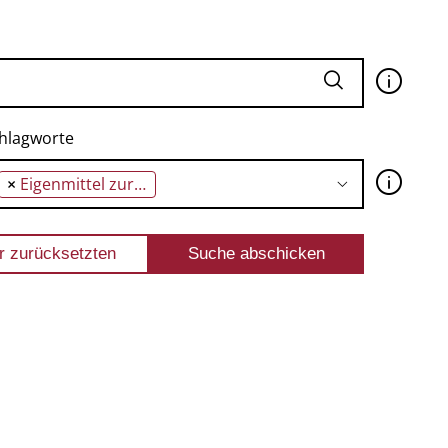
🛈
hlagworte
🛈
×
Eigenmittel zur Risikovorsorge