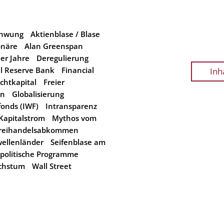
chwung
Aktienblase / Blase
onäre
Alan Greenspan
er Jahre
Deregulierung
l Reserve Bank
Financial
Inh
chtkapital
Freier
on
Globalisierung
onds (IWF)
Intransparenz
Kapitalstrom
Mythos vom
Freihandelsabkommen
ellenländer
Seifenblase am
lpolitische Programme
chstum
Wall Street