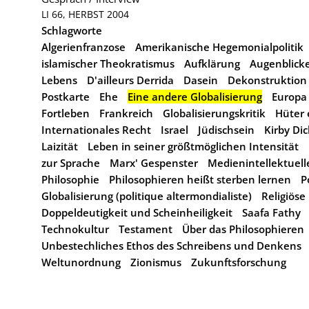
LI 66, HERBST 2004
Schlagworte
Algerienfranzose
Amerikanische Hegemonialpolitik
islamischer Theokratismus
Aufklärung
Augenblicke
Lebens
D'ailleurs Derrida
Dasein
Dekonstruktion
Postkarte
Ehe
Eine andere Globalisierung
Europa
Fortleben
Frankreich
Globalisierungskritik
Hüter 
Internationales Recht
Israel
Jüdischsein
Kirby Dic
Laizität
Leben in seiner größtmöglichen Intensität
zur Sprache
Marx' Gespenster
Medienintellektuell
Philosophie
Philosophieren heißt sterben lernen
P
Globalisierung (politique altermondialiste)
Religiöse
Doppeldeutigkeit und Scheinheiligkeit
Saafa Fathy
Technokultur
Testament
Über das Philosophieren
Unbestechliches Ethos des Schreibens und Denkens
Weltunordnung
Zionismus
Zukunftsforschung