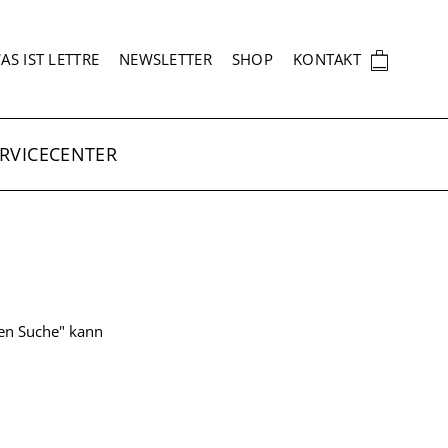
EKUNDÄRNAVIGATION
🛍
AS IST LETTRE
NEWSLETTER
SHOP
KONTAKT
RVICECENTER
ten Suche" kann