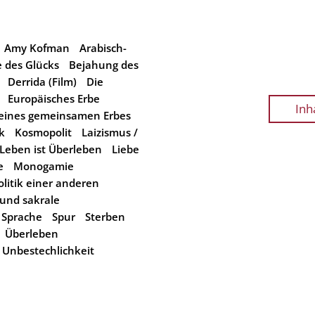
Amy Kofman
Arabisch-
 des Glücks
Bejahung des
Derrida (Film)
Die
Europäisches Erbe
Inh
eines gemeinsamen Erbes
k
Kosmopolit
Laizismus /
Leben ist Überleben
Liebe
e
Monogamie
olitik einer anderen
 und sakrale
Sprache
Spur
Sterben
Überleben
Unbestechlichkeit