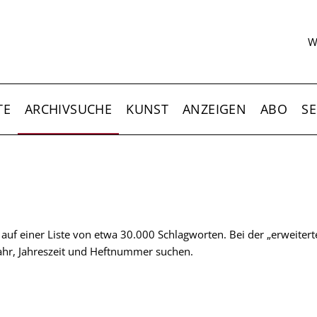
S
W
TE
ARCHIVSUCHE
KUNST
ANZEIGEN
ABO
SE
t auf einer Liste von etwa 30.000 Schlagworten. Bei der „erweiter
 Jahr, Jahreszeit und Heftnummer suchen.