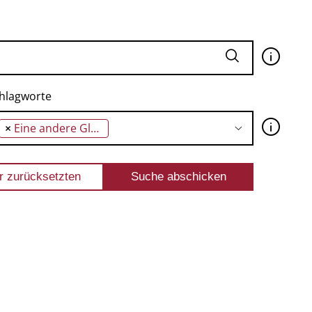
🛈
hlagworte
🛈
×
Eine andere Globalisierung