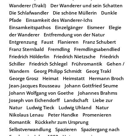
Wanderer (Trakl)
Der Wanderer und sein Schatten
Die Schlafwandler
Die schöne Müllerin
Dunkle
Pfade
Einsamkeit des Wanderer-Ichs
Einsamkeitspathos
Einzelgänger
Eismeer
Elegie
der Wanderer
Entfremdung von der Natur
Entgrenzung
Faust
Flanieren
Franz Schubert
Franz Sternbald
Fremdling
Fremdlingsabendlied
Friedrich Hölderlin
Friedrich Nietzsche
Friedrich
Schiller
Friedrich Schlegel
Frühromantik
Gehen /
Wandern
Georg Philipp Schmidt
Georg Trakl
George Grosz
Heimat
Heimstatt
Hermann Broch
Jean-Jacques Rousseau
Johann Gottfried Seume
Johann Wolfgang von Goethe
Johannes Brahms
Joseph von Eichendorff
Landschaft
Liebe zur
Natur
Ludwig Tieck
Ludwig Uhland
Natur
Nikolaus Lenau
Peter Handke
Promenieren
Romantik
Rückkehr zum Ursprung
Selbstverwandlung
Spazieren
Spaziergang nach