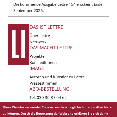
Die kommende Ausgabe Lettre 154 erscheint Ende
September 2026.
DAS IST LETTRE
FUSSZEILE
Über Lettre
Netzwerk
DAS MACHT LETTRE
Projekte
Kunsteditionen
IMAGE
Autoren und Künstler zu Lettre
Pressestimmen
ABO-BESTELLUNG
Tel.
030 30 87 04 62
vertrieb(at)lettre.de
Diese Website verwendet Cookies, um bestmögliche Funktionalität bieten
zu können. Durch die Benutzung der Webseite erklären Sie sich damit