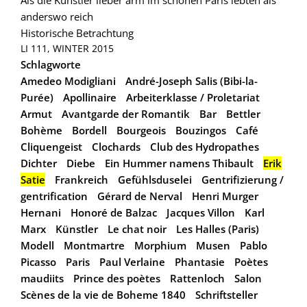
anderswo reich
Historische Betrachtung
LI 111, WINTER 2015
Schlagworte
Amedeo Modigliani
André-Joseph Salis (Bibi-la-
Purée)
Apollinaire
Arbeiterklasse / Proletariat
Armut
Avantgarde der Romantik
Bar
Bettler
Bohème
Bordell
Bourgeois
Bouzingos
Café
Cliquengeist
Clochards
Club des Hydropathes
Dichter
Diebe
Ein Hummer namens Thibault
Erik
Satie
Frankreich
Gefühlsduselei
Gentrifizierung /
gentrification
Gérard de Nerval
Henri Murger
Hernani
Honoré de Balzac
Jacques Villon
Karl
Marx
Künstler
Le chat noir
Les Halles (Paris)
Modell
Montmartre
Morphium
Musen
Pablo
Picasso
Paris
Paul Verlaine
Phantasie
Poètes
maudiits
Prince des poètes
Rattenloch
Salon
Scènes de la vie de Boheme 1840
Schriftsteller