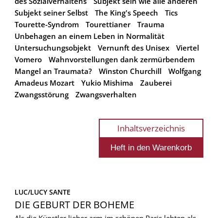
des Sozialverhaltens
Subjekt sein wie alle anderen
Subjekt seiner Selbst
The King's Speech
Tics
Tourette-Syndrom
Tourettianer
Trauma
Unbehagen an einem Leben in Normalität
Untersuchungsobjekt
Vernunft des Unisex
Viertel
Vomero
Wahnvorstellungen dank zermürbendem
Mangel an Traumata?
Winston Churchill
Wolfgang
Amadeus Mozart
Yukio Mishima
Zauberei
Zwangsstörung
Zwangsverhalten
Inhaltsverzeichnis
LUC/LUCY SANTE
DIE GEBURT DER BOHEME
Als die Künstler lieber arm im schönen Paris lebten als