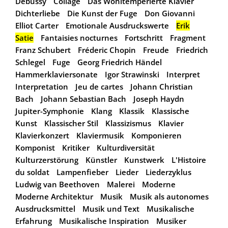
Debussy
Collage
Das Wohltemperierte Klavier
Dichterliebe
Die Kunst der Fuge
Don Giovanni
Elliot Carter
Emotionale Ausdruckswerte
Erik
Satie
Fantaisies nocturnes
Fortschritt
Fragment
Franz Schubert
Fréderic Chopin
Freude
Friedrich
Schlegel
Fuge
Georg Friedrich Händel
Hammerklaviersonate
Igor Strawinski
Interpret
Interpretation
Jeu de cartes
Johann Christian
Bach
Johann Sebastian Bach
Joseph Haydn
Jupiter-Symphonie
Klang
Klassik
Klassische
Kunst
Klassischer Stil
Klassizismus
Klavier
Klavierkonzert
Klaviermusik
Komponieren
Komponist
Kritiker
Kulturdiversität
Kulturzerstörung
Künstler
Kunstwerk
L'Histoire
du soldat
Lampenfieber
Lieder
Liederzyklus
Ludwig van Beethoven
Malerei
Moderne
Moderne Architektur
Musik
Musik als autonomes
Ausdrucksmittel
Musik und Text
Musikalische
Erfahrung
Musikalische Inspiration
Musiker