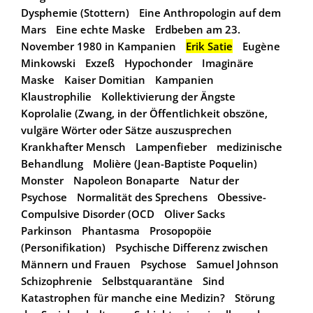
Dysphemie (Stottern)
Eine Anthropologin auf dem
Mars
Eine echte Maske
Erdbeben am 23.
November 1980 in Kampanien
Erik Satie
Eugène
Minkowski
Exzeß
Hypochonder
Imaginäre
Maske
Kaiser Domitian
Kampanien
Klaustrophilie
Kollektivierung der Ängste
Koprolalie (Zwang, in der Öffentlichkeit obszöne,
vulgäre Wörter oder Sätze auszusprechen
Krankhafter Mensch
Lampenfieber
medizinische
Behandlung
Molière (Jean-Baptiste Poquelin)
Monster
Napoleon Bonaparte
Natur der
Psychose
Normalität des Sprechens
Obessive-
Compulsive Disorder (OCD
Oliver Sacks
Parkinson
Phantasma
Prosopopöie
(Personifikation)
Psychische Differenz zwischen
Männern und Frauen
Psychose
Samuel Johnson
Schizophrenie
Selbstquarantäne
Sind
Katastrophen für manche eine Medizin?
Störung