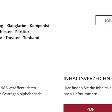
Inh
ng
Klangfarbe
Komponist
hester
Partitur
le
Theater
Tonband
INHALTSVERZEICHNI
 1988 veröffentlichten
Hier finden Sie die Inhalts
n Beitragen alphabetisch
nach Heftnummern.
PDF