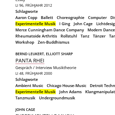
LI 96, FRÜHJAHR 2012
Schlagworte
Aaron Copp
Ballett
Choreographie
Computer
Di
Experimentelle Musik
I Ging
John Cage
Lichtdesi
Merce Cunningham Dance Company
Modern Dance
Rheumatoide Arthritis
Rollstuhl
Tanz
Tänzer
Ta
Workshop
Zen-Buddhismus
BERND LEUKERT, 
ELLIOTT SHARP
PANTA RHEI
Gespräch / Interview
Musiktheorie
LI 48, FRÜHJAHR 2000
Schlagworte
Ambient Music
Chicago House-Music
Detroit Tech
Experimentelle Musik
John Adams
Klangmanipulat
Tanzmusik
Undergroundmusik
JOHN CAGE