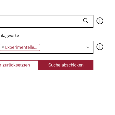
🛈
hlagworte
🛈
×
Experimentelle Musik