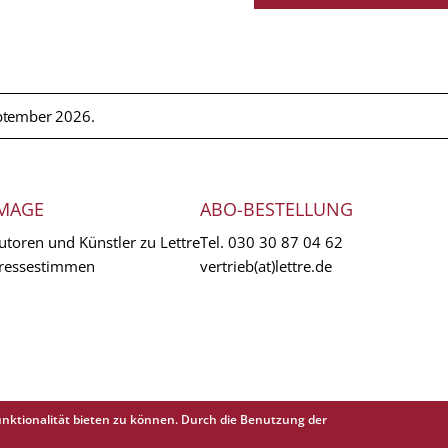
ptember 2026.
MAGE
ABO-BESTELLUNG
utoren und Künstler zu Lettre
Tel.
030 30 87 04 62
ressestimmen
vertrieb(at)lettre.de
nktionalität bieten zu können. Durch die Benutzung der
EXTR
AGB
Abo 