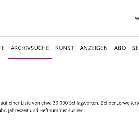
S
W
TE
ARCHIVSUCHE
KUNST
ANZEIGEN
ABO
SE
t auf einer Liste von etwa 30.000 Schlagworten. Bei der „erweiter
 Jahr, Jahreszeit und Heftnummer suchen.