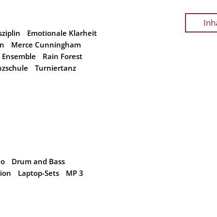
Inh
sziplin
Emotionale Klarheit
gn
Merce Cunningham
 Ensemble
Rain Forest
nzschule
Turniertanz
no
Drum and Bass
ion
Laptop-Sets
MP 3