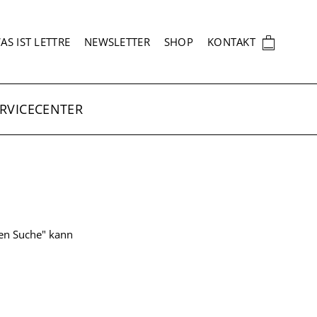
EKUNDÄRNAVIGATION
🛍
AS IST LETTRE
NEWSLETTER
SHOP
KONTAKT
RVICECENTER
ten Suche" kann