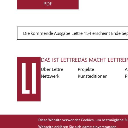
PDF
Die kommende Ausgabe Lettre 154 erscheint Ende Se
DAS IST LETTRE
DAS MACHT LETTRE
I
FUSSZEILE
Über Lettre
Projekte
A
Netzwerk
Kunsteditionen
P
Diese Website verwendet Cookies, um bestmögliche Fu
Copyright © 1988 - 2026 Lettre International. All rights reserved.
Webseite erklären Sie sich damit einverstanden.