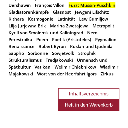
Dershawin
François Villon
Fürst Mussin-Puschkin
Gladiatorenkämpfe
Glasnost
Jewgeni Lifschitz
Kithara
Kosmogonie
Latinität
Lew Gumiljow
Lilja Jurjewna Brik
Marina Zwetajewa
Metropolit
Kyrill von Smolensk und Kaliningrad
Nero
Perestroika
Poem
Poetik (Aristoteles)
Pygmalion
Renaissance
Robert Byron
Ruslan und Ljudmila
Sappho
Sorbonne
Sowjetvolk
Strophik
Strukturalismus
Tredjakowski
Urmensch und
Spätkultur
Vatikan
Welimir Chlebnikow
Wladimir
Majakowski
Wort von der Heerfahrt Igors
Zirkus
Inhaltsverzeichnis