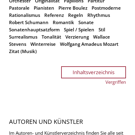
Orchester
Originalität
Papillons
Partitur
Pastorale
Pianisten
Pierre Boulez
Postmoderne
Rationalismus
Referenz
Regeln
Rhythmus
Robert Schumann
Romantik
Sonate
Sonatenhauptsatzform
Spiel / Spielen
Stil
Surrealismus
Tonalität
Verzierung
Wallace
Stevens
Winterreise
Wolfgang Amadeus Mozart
Zitat (Musik)
Inhaltsverzeichnis
Vergriffen
AUTOREN UND KÜNSTLER
Im Autoren- und Künstlerverzeichnis finden Sie alle seit