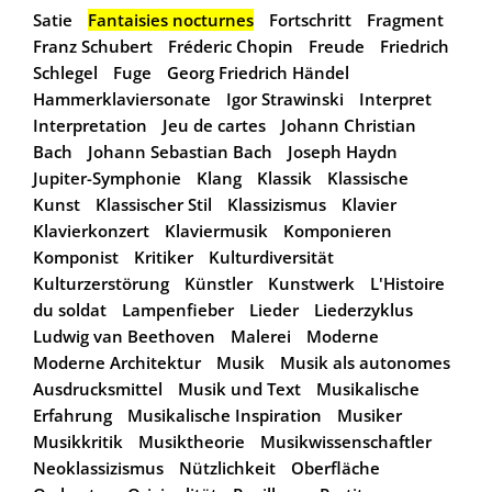
Satie
Fantaisies nocturnes
Fortschritt
Fragment
Franz Schubert
Fréderic Chopin
Freude
Friedrich
Schlegel
Fuge
Georg Friedrich Händel
Hammerklaviersonate
Igor Strawinski
Interpret
Interpretation
Jeu de cartes
Johann Christian
Bach
Johann Sebastian Bach
Joseph Haydn
Jupiter-Symphonie
Klang
Klassik
Klassische
Kunst
Klassischer Stil
Klassizismus
Klavier
Klavierkonzert
Klaviermusik
Komponieren
Komponist
Kritiker
Kulturdiversität
Kulturzerstörung
Künstler
Kunstwerk
L'Histoire
du soldat
Lampenfieber
Lieder
Liederzyklus
Ludwig van Beethoven
Malerei
Moderne
Moderne Architektur
Musik
Musik als autonomes
Ausdrucksmittel
Musik und Text
Musikalische
Erfahrung
Musikalische Inspiration
Musiker
Musikkritik
Musiktheorie
Musikwissenschaftler
Neoklassizismus
Nützlichkeit
Oberfläche