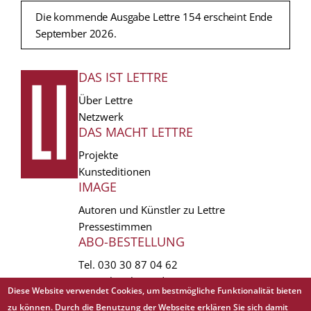
Die kommende Ausgabe Lettre 154 erscheint Ende
September 2026.
DAS IST LETTRE
FUSSZEILE
Über Lettre
Netzwerk
DAS MACHT LETTRE
Projekte
Kunsteditionen
IMAGE
Autoren und Künstler zu Lettre
Pressestimmen
ABO-BESTELLUNG
Tel.
030 30 87 04 62
vertrieb(at)lettre.de
Diese Website verwendet Cookies, um bestmögliche Funktionalität bieten
zu können. Durch die Benutzung der Webseite erklären Sie sich damit