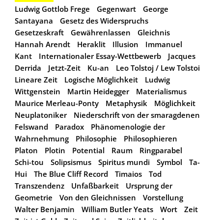
Ludwig Gottlob Frege
Gegenwart
George
Santayana
Gesetz des Widerspruchs
Gesetzeskraft
Gewährenlassen
Gleichnis
Hannah Arendt
Heraklit
Illusion
Immanuel
Kant
Internationaler Essay-Wettbewerb
Jacques
Derrida
Jetzt-Zeit
Ku-an
Leo Tolstoj / Lew Tolstoi
Lineare Zeit
Logische Möglichkeit
Ludwig
Wittgenstein
Martin Heidegger
Materialismus
Maurice Merleau-Ponty
Metaphysik
Möglichkeit
Neuplatoniker
Niederschrift von der smaragdenen
Felswand
Paradox
Phänomenologie der
Wahrnehmung
Philosophie
Philosophieren
Platon
Plotin
Potential
Raum
Ringparabel
Schi-tou
Solipsismus
Spiritus mundi
Symbol
Ta-
Hui
The Blue Cliff Record
Timaios
Tod
Transzendenz
Unfaßbarkeit
Ursprung der
Geometrie
Von den Gleichnissen
Vorstellung
Walter Benjamin
William Butler Yeats
Wort
Zeit