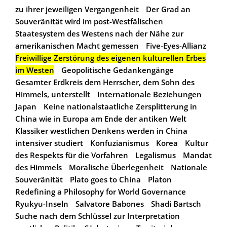
zu ihrer jeweiligen Vergangenheit
Der Grad an
Souveränität wird im post-Westfälischen
Staatesystem des Westens nach der Nähe zur
amerikanischen Macht gemessen
Five-Eyes-Allianz
Freiwillige Zerstörung des eigenen kulturellen Erbes
im Westen
Geopolitische Gedankengänge
Gesamter Erdkreis dem Herrscher, dem Sohn des
Himmels, unterstellt
Internationale Beziehungen
Japan
Keine nationalstaatliche Zersplitterung in
China wie in Europa am Ende der antiken Welt
Klassiker westlichen Denkens werden in China
intensiver studiert
Konfuzianismus
Korea
Kultur
des Respekts für die Vorfahren
Legalismus
Mandat
des Himmels
Moralische Überlegenheit
Nationale
Souveränität
Plato goes to China
Platon
Redefining a Philosophy for World Governance
Ryukyu-Inseln
Salvatore Babones
Shadi Bartsch
Suche nach dem Schlüssel zur Interpretation