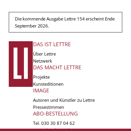
Die kommende Ausgabe Lettre 154 erscheint Ende
September 2026.
DAS IST LETTRE
FUSSZEILE
Über Lettre
Netzwerk
DAS MACHT LETTRE
Projekte
Kunsteditionen
IMAGE
Autoren und Künstler zu Lettre
Pressestimmen
ABO-BESTELLUNG
Tel.
030 30 87 04 62
vertrieb(at)lettre.de