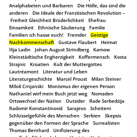
Analphabeten und Barbaren
Die Hölle, das sind die
anderen
Die Ideale der Französischen Revolution –
Freiheit Gleichheit Brüderlichkeit
Ehefrau
Einsamkeit
Ethnische Säuberung
Familie
Familien ich hasse euch!
Fremder
Geistige
Nachkommenschaft
Gustave Flaubert
Heimat
Ilija Ladin
Johan August Strindberg
Kamow
Kleinstädtische Engherzigkeit
Koffermensch
Kosta
Strajnic
Kroatien
Kult der Muttergottes
Lautréamont
Literatur und Leben
Literaturgeschichte
Marcel Proust
Milan Steiner
Miloš Crnjanski
Monismus der eigenen Person
Nathaniel wirf mein Buch jetzt weg
Nomaden
Ortswechsel der Nation
Outsider
Rade Serbedzija
Radomir Konstantinović
Sarajevo
Scheitern
Schlüsselgefühle des Menschen
Serbien
Skepsis
gegenüber den Formen der Sprache
Surrealisten
Thomas Bernhard
Unifizierung des