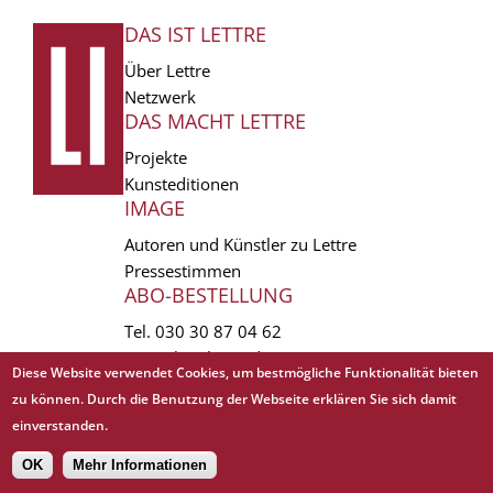
DAS IST LETTRE
FUSSZEILE
Über Lettre
Netzwerk
DAS MACHT LETTRE
Projekte
Kunsteditionen
IMAGE
Autoren und Künstler zu Lettre
Pressestimmen
ABO-BESTELLUNG
Tel.
030 30 87 04 62
vertrieb(at)lettre.de
Diese Website verwendet Cookies, um bestmögliche Funktionalität bieten
zu können. Durch die Benutzung der Webseite erklären Sie sich damit
Copyright © 1988 - 2026 Lettre International. All rights reserved.
einverstanden.
EXTRA
AGB
Abo kündigen
Datenschutz
Impressum
Links
Mediadaten
𝗳
OK
Mehr Informationen
Sitemap