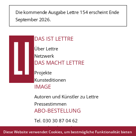
Die kommende Ausgabe Lettre 154 erscheint Ende
September 2026.
DAS IST LETTRE
FUSSZEILE
Über Lettre
Netzwerk
DAS MACHT LETTRE
Projekte
Kunsteditionen
IMAGE
Autoren und Künstler zu Lettre
Pressestimmen
ABO-BESTELLUNG
Tel.
030 30 87 04 62
vertrieb(at)lettre.de
Diese Website verwendet Cookies, um bestmögliche Funktionalität bieten