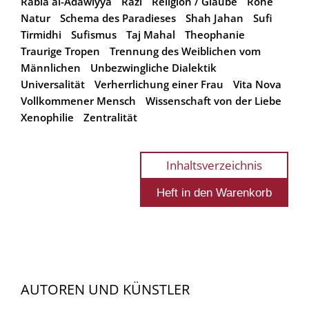
Rabia al-Adawiyya
Razi
Religion / Glaube
Rohe
Natur
Schema des Paradieses
Shah Jahan
Sufi
Tirmidhi
Sufismus
Taj Mahal
Theophanie
Traurige Tropen
Trennung des Weiblichen vom
Männlichen
Unbezwingliche Dialektik
Universalität
Verherrlichung einer Frau
Vita Nova
Vollkommener Mensch
Wissenschaft von der Liebe
Xenophilie
Zentralität
Inhaltsverzeichnis
AUTOREN UND KÜNSTLER