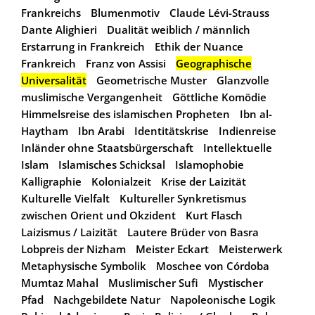
Frankreichs
Blumenmotiv
Claude Lévi-Strauss
Dante Alighieri
Dualität weiblich / männlich
Erstarrung in Frankreich
Ethik der Nuance
Frankreich
Franz von Assisi
Geographische
Universalität
Geometrische Muster
Glanzvolle
muslimische Vergangenheit
Göttliche Komödie
Himmelsreise des islamischen Propheten
Ibn al-
Haytham
Ibn Arabi
Identitätskrise
Indienreise
Inländer ohne Staatsbürgerschaft
Intellektuelle
Islam
Islamisches Schicksal
Islamophobie
Kalligraphie
Kolonialzeit
Krise der Laizität
Kulturelle Vielfalt
Kultureller Synkretismus
zwischen Orient und Okzident
Kurt Flasch
Laizismus / Laizität
Lautere Brüder von Basra
Lobpreis der Nizham
Meister Eckart
Meisterwerk
Metaphysische Symbolik
Moschee von Córdoba
Mumtaz Mahal
Muslimischer Sufi
Mystischer
Pfad
Nachgebildete Natur
Napoleonische Logik