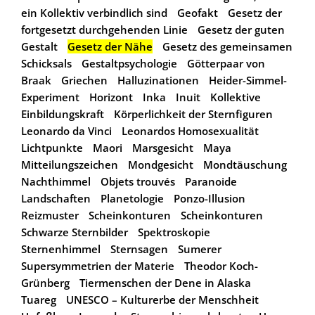
ein Kollektiv verbindlich sind
Geofakt
Gesetz der
fortgesetzt durchgehenden Linie
Gesetz der guten
Gestalt
Gesetz der Nähe
Gesetz des gemeinsamen
Schicksals
Gestaltpsychologie
Götterpaar von
Braak
Griechen
Halluzinationen
Heider-Simmel-
Experiment
Horizont
Inka
Inuit
Kollektive
Einbildungskraft
Körperlichkeit der Sternfiguren
Leonardo da Vinci
Leonardos Homosexualität
Lichtpunkte
Maori
Marsgesicht
Maya
Mitteilungszeichen
Mondgesicht
Mondtäuschung
Nachthimmel
Objets trouvés
Paranoide
Landschaften
Planetologie
Ponzo-Illusion
Reizmuster
Scheinkonturen
Scheinkonturen
Schwarze Sternbilder
Spektroskopie
Sternenhimmel
Sternsagen
Sumerer
Supersymmetrien der Materie
Theodor Koch-
Grünberg
Tiermenschen der Dene in Alaska
Tuareg
UNESCO – Kulturerbe der Menschheit