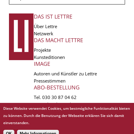
DAS IST LETTRE
FUSSZEILE
Über Lettre
Netzwerk
DAS MACHT LETTRE
Projekte
Kunsteditionen
IMAGE
Autoren und Künstler zu Lettre
Pressestimmen
ABO-BESTELLUNG
Tel.
030 30 87 04 62
vertrieb(at)lettre.de
Diese Website verwendet Cookies, um bestmögliche Funktionalität bieten
zu können. Durch die Benutzung der Webseite erklären Sie sich damit
Copyright © 1988 - 2026 Lettre International. All rights reserved.
einverstanden.
EXTRA
AGB
Abo kündigen
Datenschutz
Impressum
Links
Mediadaten
OK
Mehr Informationen