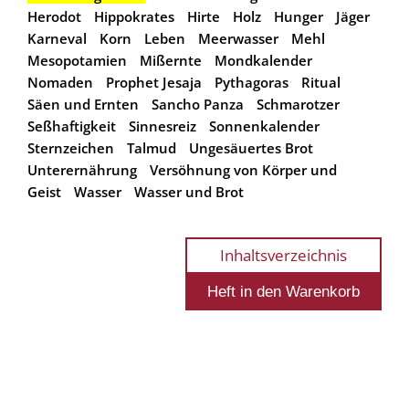
Herodot
Hippokrates
Hirte
Holz
Hunger
Jäger
Karneval
Korn
Leben
Meerwasser
Mehl
Mesopotamien
Mißernte
Mondkalender
Nomaden
Prophet Jesaja
Pythagoras
Ritual
Säen und Ernten
Sancho Panza
Schmarotzer
Seßhaftigkeit
Sinnesreiz
Sonnenkalender
Sternzeichen
Talmud
Ungesäuertes Brot
Unterernährung
Versöhnung von Körper und
Geist
Wasser
Wasser und Brot
Inhaltsverzeichnis