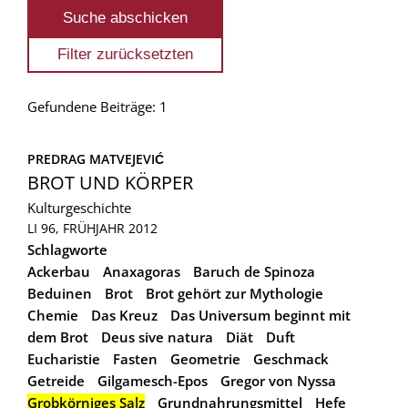
Gefundene Beiträge: 1
PREDRAG MATVEJEVIĆ
BROT UND KÖRPER
Kulturgeschichte
LI 96, FRÜHJAHR 2012
Schlagworte
Ackerbau
Anaxagoras
Baruch de Spinoza
Beduinen
Brot
Brot gehört zur Mythologie
Chemie
Das Kreuz
Das Universum beginnt mit
dem Brot
Deus sive natura
Diät
Duft
Eucharistie
Fasten
Geometrie
Geschmack
Getreide
Gilgamesch-Epos
Gregor von Nyssa
Grobkörniges Salz
Grundnahrungsmittel
Hefe