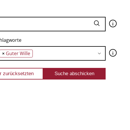
🛈
hlagworte
🛈
×
Guter Wille