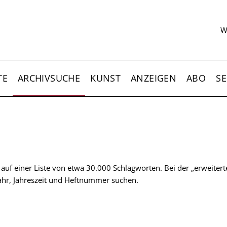
S
W
TE
ARCHIVSUCHE
KUNST
ANZEIGEN
ABO
SE
t auf einer Liste von etwa 30.000 Schlagworten. Bei der „erweiter
 Jahr, Jahreszeit und Heftnummer suchen.