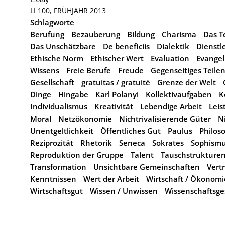
LI 100, FRÜHJAHR 2013
Schlagworte
Berufung
Bezauberung
Bildung
Charisma
Das T
Das Unschätzbare
De beneficiis
Dialektik
Dienstl
Ethische Norm
Ethischer Wert
Evaluation
Evangel
Wissens
Freie Berufe
Freude
Gegenseitiges Teile
Gesellschaft
gratuitas / gratuité
Grenze der Welt
Dinge
Hingabe
Karl Polanyi
Kollektivaufgaben
K
Individualismus
Kreativität
Lebendige Arbeit
Leis
Moral
Netzökonomie
Nichtrivalisierende Güter
N
Unentgeltlichkeit
Öffentliches Gut
Paulus
Philos
Reziprozität
Rhetorik
Seneca
Sokrates
Sophism
Reproduktion der Gruppe
Talent
Tauschstrukture
Transformation
Unsichtbare Gemeinschaften
Vert
Kenntnissen
Wert der Arbeit
Wirtschaft / Ökonomi
Wirtschaftsgut
Wissen / Unwissen
Wissenschaftsge