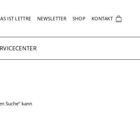
EKUNDÄRNAVIGATION
🛍
AS IST LETTRE
NEWSLETTER
SHOP
KONTAKT
RVICECENTER
ten Suche" kann