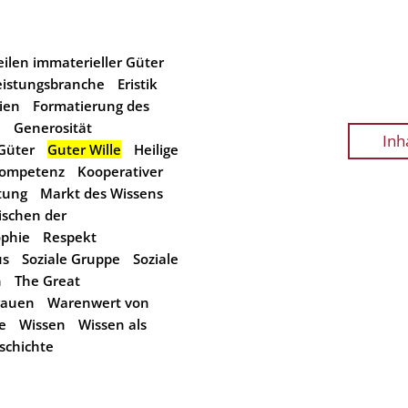
eilen immaterieller Güter
eistungsbranche
Eristik
ien
Formatierung des
n
Generosität
Inh
Güter
Guter Wille
Heilige
ompetenz
Kooperativer
tung
Markt des Wissens
ischen der
ophie
Respekt
us
Soziale Gruppe
Soziale
n
The Great
rauen
Warenwert von
e
Wissen
Wissen als
schichte