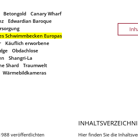
Betongold
Canary Wharf
nz
Edwardian Baroque
rsorgung
Inh
es Schwimmbecken Europas
r
Käuflich erworbene
idge
Obdachlose
en
Shangri-La
he Shard
Traumwelt
Wärmebildkameras
INHALTSVERZEICHNI
 1988 veröffentlichten
Hier finden Sie die Inhalts