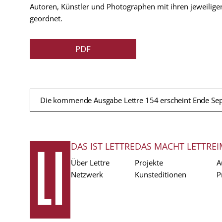
Autoren, Künstler und Photographen mit ihren jeweilige
geordnet.
PDF
Die kommende Ausgabe Lettre 154 erscheint Ende Se
DAS IST LETTRE
DAS MACHT LETTRE
I
FUSSZEILE
Über Lettre
Projekte
A
Netzwerk
Kunsteditionen
P