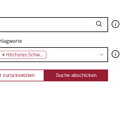
🛈
hlagworte
🛈
×
Höchstes Schwimmbecken Europas (infinity pool)