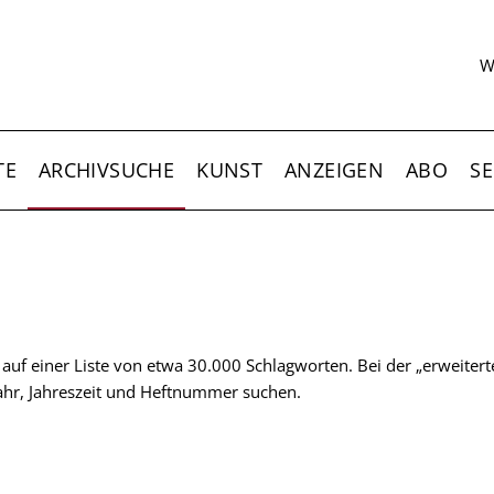
S
W
TE
ARCHIVSUCHE
KUNST
ANZEIGEN
ABO
SE
t auf einer Liste von etwa 30.000 Schlagworten. Bei der „erweiter
 Jahr, Jahreszeit und Heftnummer suchen.