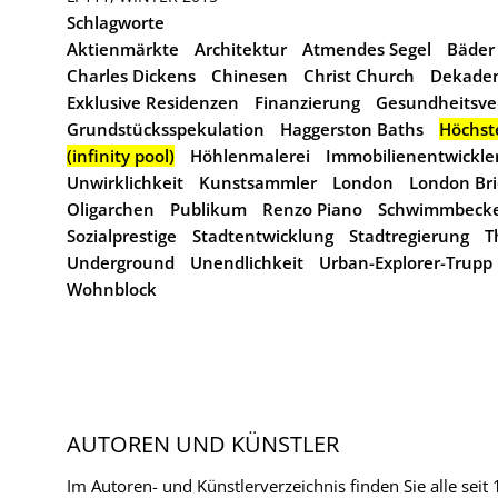
Schlagworte
Aktienmärkte
Architektur
Atmendes Segel
Bäder
Charles Dickens
Chinesen
Christ Church
Dekade
Exklusive Residenzen
Finanzierung
Gesundheitsve
Grundstücksspekulation
Haggerston Baths
Höchst
(infinity pool)
Höhlenmalerei
Immobilienentwickle
Unwirklichkeit
Kunstsammler
London
London Br
Oligarchen
Publikum
Renzo Piano
Schwimmbeck
Sozialprestige
Stadtentwicklung
Stadtregierung
T
Underground
Unendlichkeit
Urban-Explorer-Trupp
Wohnblock
AUTOREN UND KÜNSTLER
Im Autoren- und Künstlerverzeichnis finden Sie alle seit