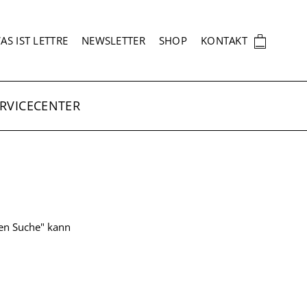
EKUNDÄRNAVIGATION
🛍
AS IST LETTRE
NEWSLETTER
SHOP
KONTAKT
RVICECENTER
ten Suche" kann