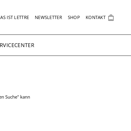
EKUNDÄRNAVIGATION
🛍
AS IST LETTRE
NEWSLETTER
SHOP
KONTAKT
RVICECENTER
ten Suche" kann