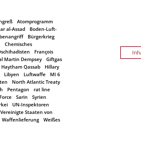
ngreß
Atomprogramm
ar al-Assad
Boden-Luft-
enangriff
Bürgerkrieg
n
Chemisches
schihadisten
François
Inh
al Martin Dempsey
Giftgas
Haytham Qassab
Hillary
Libyen
Luftwaffe
MI 6
ten
North Atlantic Treaty
ch
Pentagon
rat line
 Force
Sarin
Syrien
rkei
UN-Inspektoren
(Vereinigte Staaten von
Waffenlieferung
Weißes