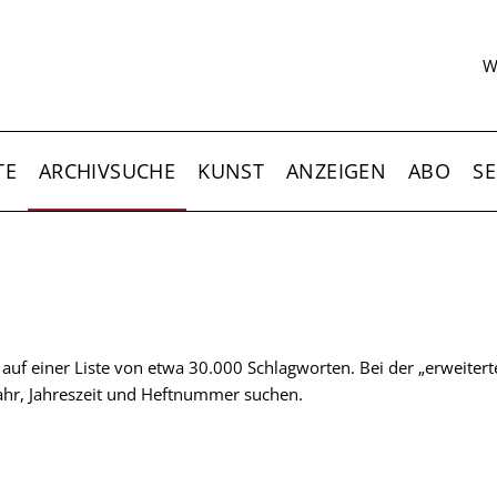
S
W
TE
ARCHIVSUCHE
KUNST
ANZEIGEN
ABO
SE
t auf einer Liste von etwa 30.000 Schlagworten. Bei der „erweiter
 Jahr, Jahreszeit und Heftnummer suchen.