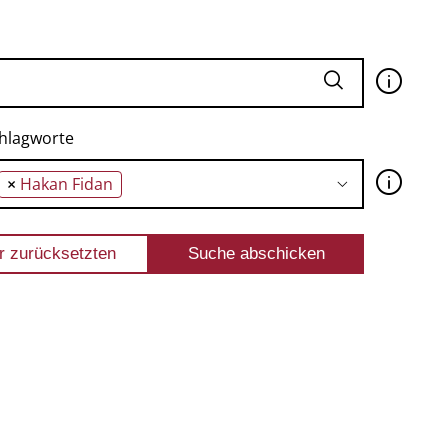
🛈
hlagworte
🛈
×
Hakan Fidan