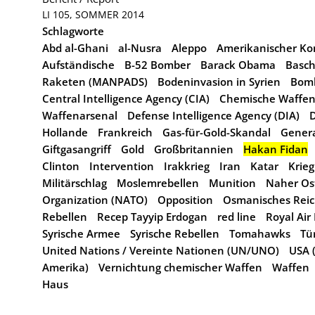
LI 105, SOMMER 2014
Schlagworte
Abd al-Ghani
al-Nusra
Aleppo
Amerikanischer Ko
Aufständische
B-52 Bomber
Barack Obama
Basch
Raketen (MANPADS)
Bodeninvasion in Syrien
Bomb
Central Intelligence Agency (CIA)
Chemische Waffe
Waffenarsenal
Defense Intelligence Agency (DIA)
D
Hollande
Frankreich
Gas-für-Gold-Skandal
Gener
Giftgasangriff
Gold
Großbritannien
Hakan Fidan
Clinton
Intervention
Irakkrieg
Iran
Katar
Krieg
Militärschlag
Moslemrebellen
Munition
Naher Os
Organization (NATO)
Opposition
Osmanisches Rei
Rebellen
Recep Tayyip Erdogan
red line
Royal Air
Syrische Armee
Syrische Rebellen
Tomahawks
Tü
United Nations / Vereinte Nationen (UN/UNO)
USA 
Amerika)
Vernichtung chemischer Waffen
Waffen
Haus