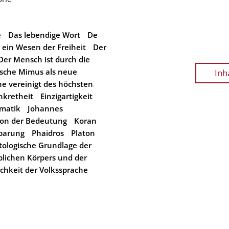
e
Das lebendige Wort
De
 ein Wesen der Freiheit
Der
Der Mensch ist durch die
ische Mimus als neue
Inh
he vereinigt des höchsten
nkretheit
Einzigartigkeit
matik
Johannes
ion der Bedeutung
Koran
barung
Phaidros
Platon
tologische Grundlage der
blichen Körpers und der
chkeit der Volkssprache