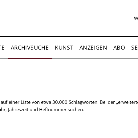
S
W
TE
ARCHIVSUCHE
KUNST
ANZEIGEN
ABO
SE
t auf einer Liste von etwa 30.000 Schlagworten. Bei der „erweiter
 Jahr, Jahreszeit und Heftnummer suchen.