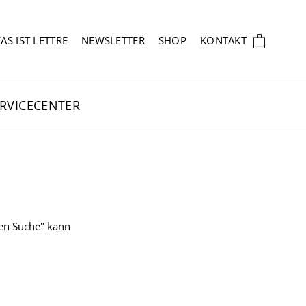
EKUNDÄRNAVIGATION
🛍
AS IST LETTRE
NEWSLETTER
SHOP
KONTAKT
RVICECENTER
ten Suche" kann