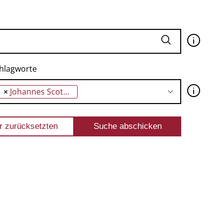
🛈
hlagworte
🛈
×
Johannes Scotus Erriugena