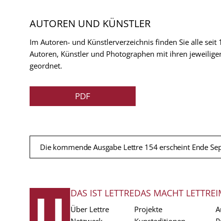
AUTOREN UND KÜNSTLER
Im Autoren- und Künstlerverzeichnis finden Sie alle seit
Autoren, Künstler und Photographen mit ihren jeweilige
geordnet.
PDF
Die kommende Ausgabe Lettre 154 erscheint Ende Se
DAS IST LETTRE
DAS MACHT LETTRE
I
FUSSZEILE
Über Lettre
Projekte
A