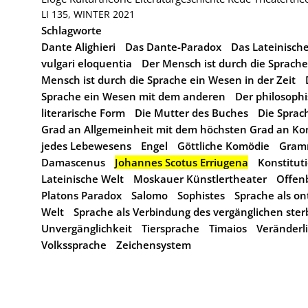
LI 135, WINTER 2021
Schlagworte
Dante Alighieri
Das Dante-Paradox
Das Lateinisch
vulgari eloquentia
Der Mensch ist durch die Sprache
Mensch ist durch die Sprache ein Wesen in der Zeit
Sprache ein Wesen mit dem anderen
Der philosoph
literarische Form
Die Mutter des Buches
Die Sprac
Grad an Allgemeinheit mit dem höchsten Grad an Ko
jedes Lebewesens
Engel
Göttliche Komödie
Gram
Damascenus
Johannes Scotus Erriugena
Konstitut
Lateinische Welt
Moskauer Künstlertheater
Offen
Platons Paradox
Salomo
Sophistes
Sprache als on
Welt
Sprache als Verbindung des vergänglichen ster
Unvergänglichkeit
Tiersprache
Timaios
Veränderli
Volkssprache
Zeichensystem