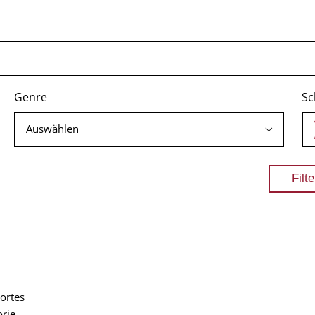
Genre
Sc
ortes
orie