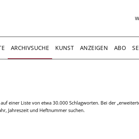
S
W
TE
ARCHIVSUCHE
KUNST
ANZEIGEN
ABO
SE
t auf einer Liste von etwa 30.000 Schlagworten. Bei der „erweiter
 Jahr, Jahreszeit und Heftnummer suchen.