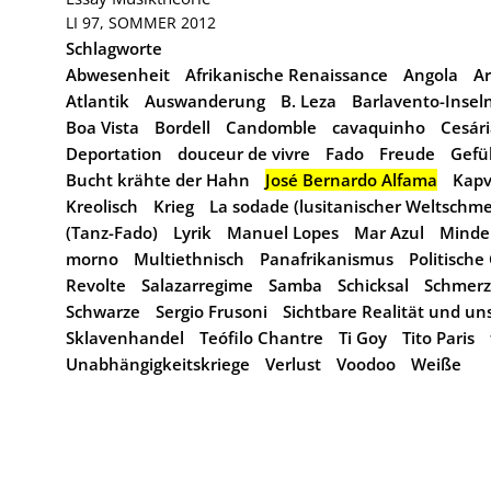
LI 97, SOMMER 2012
Schlagworte
Abwesenheit
Afrikanische Renaissance
Angola
Ar
Atlantik
Auswanderung
B. Leza
Barlavento-Insel
Boa Vista
Bordell
Candomble
cavaquinho
Cesári
Deportation
douceur de vivre
Fado
Freude
Gefü
Bucht krähte der Hahn
José Bernardo Alfama
Kapv
Kreolisch
Krieg
La sodade (lusitanischer Weltschme
(Tanz-Fado)
Lyrik
Manuel Lopes
Mar Azul
Minde
morno
Multiethnisch
Panafrikanismus
Politische
Revolte
Salazarregime
Samba
Schicksal
Schmerz
Schwarze
Sergio Frusoni
Sichtbare Realität und un
Sklavenhandel
Teófilo Chantre
Ti Goy
Tito Paris
Unabhängigkeitskriege
Verlust
Voodoo
Weiße