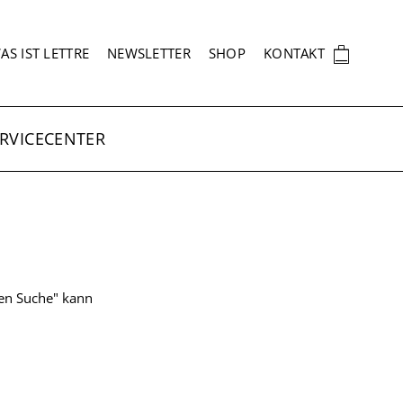
EKUNDÄRNAVIGATION
🛍
AS IST LETTRE
NEWSLETTER
SHOP
KONTAKT
RVICECENTER
ten Suche" kann