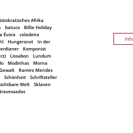
istokratisches Afrika
n
batuco
Billie Holiday
a Évora
coladeira
Inh
hl
Hungersnot
In der
erdianer
Komponist
rz)
Lissabon
Lundum
lo
Modinhas
Morna
 Gewalt
Ramiro Mendes
Schönheit
Schriftsteller
sichtbare Welt
Sklaven
travessados