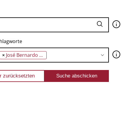
🛈
hlagworte
🛈
×
José Bernardo Alfama