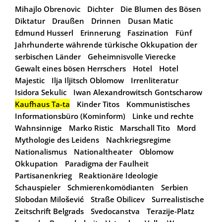
Mihajlo Obrenovic
Dichter
Die Blumen des Bösen
Diktatur
Draußen
Drinnen
Dusan Matic
Edmund Husserl
Erinnerung
Faszination
Fünf
Jahrhunderte währende türkische Okkupation der
serbischen Länder
Geheimnisvolle Vierecke
Gewalt eines bösen Herrschers
Hotel
Hotel
Majestic
Ilja Iljitsch Oblomow
Irrenliteratur
Isidora Sekulic
Iwan Alexandrowitsch Gontscharow
Kaufhaus Ta-ta
Kinder Titos
Kommunistisches
Informationsbüro (Kominform)
Linke und rechte
Wahnsinnige
Marko Ristic
Marschall Tito
Mord
Mythologie des Leidens
Nachkriegsregime
Nationalismus
Nationaltheater
Oblomow
Okkupation
Paradigma der Faulheit
Partisanenkrieg
Reaktionäre Ideologie
Schauspieler
Schmierenkomödianten
Serbien
Slobodan Milošević
Straße Obilicev
Surrealistische
Zeitschrift Belgrads
Svedocanstva
Terazije-Platz