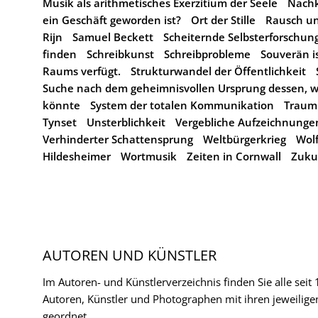
Musik als arithmetisches Exerzitium der Seele
Nachk
ein Geschäft geworden ist?
Ort der Stille
Rausch un
Rijn
Samuel Beckett
Scheiternde Selbsterforschun
finden
Schreibkunst
Schreibprobleme
Souverän is
Raums verfügt.
Strukturwandel der Öffentlichkeit
Suche nach dem geheimnisvollen Ursprung dessen,
könnte
System der totalen Kommunikation
Traum
Tynset
Unsterblichkeit
Vergebliche Aufzeichnunge
Verhinderter Schattensprung
Weltbürgerkrieg
Wol
Hildesheimer
Wortmusik
Zeiten in Cornwall
Zuku
AUTOREN UND KÜNSTLER
Im Autoren- und Künstlerverzeichnis finden Sie alle seit
Autoren, Künstler und Photographen mit ihren jeweilige
geordnet.