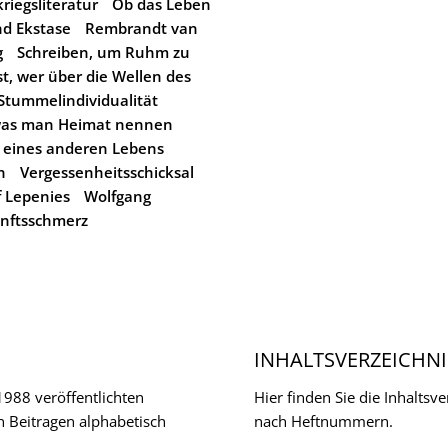
riegsliteratur
Ob das Leben
d Ekstase
Rembrandt van
g
Schreiben, um Ruhm zu
t, wer über die Wellen des
Stummelindividualität
 was man Heimat nennen
 eines anderen Lebens
n
Vergessenheitsschicksal
f Lepenies
Wolfgang
nftsschmerz
INHALTSVERZEICHNI
 1988 veröffentlichten
Hier finden Sie die Inhalts
n Beitragen alphabetisch
nach Heftnummern.