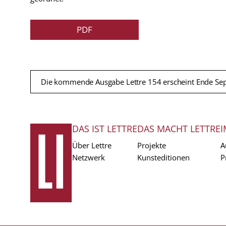
PDF
Die kommende Ausgabe Lettre 154 erscheint Ende Se
DAS IST LETTRE
DAS MACHT LETTRE
I
FUSSZEILE
Über Lettre
Projekte
A
Netzwerk
Kunsteditionen
P