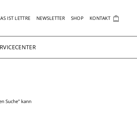
EKUNDÄRNAVIGATION
🛍
AS IST LETTRE
NEWSLETTER
SHOP
KONTAKT
RVICECENTER
ten Suche" kann