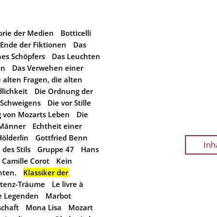
orie der Medien
Botticelli
Ende der Fiktionen
Das
es Schöpfers
Das Leuchten
en
Das Verwehen einer
 alten Fragen, die alten
lichkeit
Die Ordnung der
 Schweigens
Die vor Stille
g von Mozarts Leben
Die
 Männer
Echtheit einer
Hölderlin
Gottfried Benn
Inh
des Stils
Gruppe 47
Hans
 Camille Corot
Kein
hten.
Klassiker der
stenz-Träume
Le livre à
se Legenden
Marbot
schaft
Mona Lisa
Mozart