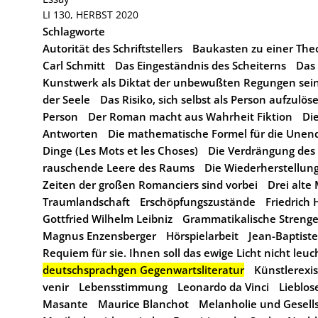
LI 130, HERBST 2020
Schlagworte
Autorität des Schriftstellers
Baukasten zu einer The
Carl Schmitt
Das Eingeständnis des Scheiterns
Das 
Kunstwerk als Diktat der unbewußten Regungen sein
der Seele
Das Risiko, sich selbst als Person aufzulös
Person
Der Roman macht aus Wahrheit Fiktion
Die
Antworten
Die mathematische Formel für die Unend
Dinge (Les Mots et les Choses)
Die Verdrängung des
rauschende Leere des Raums
Die Wiederherstellun
Zeiten der großen Romanciers sind vorbei
Drei alte
Traumlandschaft
Erschöpfungszustände
Friedrich 
Gottfried Wilhelm Leibniz
Grammatikalische Strenge 
Magnus Enzensberger
Hörspielarbeit
Jean-Baptiste
Requiem für sie. Ihnen soll das ewige Licht nicht leuc
deutschsprachgen Gegenwartsliteratur
Künstlerexi
venir
Lebensstimmung
Leonardo da Vinci
Lieblo
Masante
Maurice Blanchot
Melanholie und Gesell