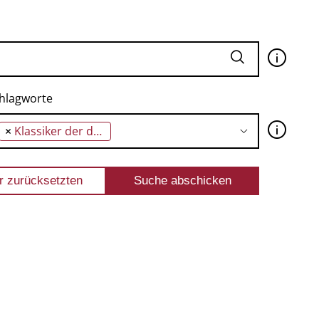
🛈
hlagworte
🛈
×
Klassiker der deutschsprachgen Gegenwartsliteratur