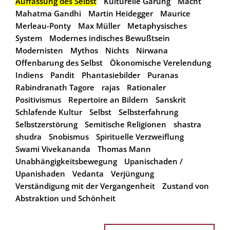
Auffassung des Selbst
Kulturelle Gärung
Macht
Mahatma Gandhi
Martin Heidegger
Maurice
Merleau-Ponty
Max Müller
Metaphysisches
System
Modernes indisches Bewußtsein
Modernisten
Mythos
Nichts
Nirwana
Offenbarung des Selbst
Ökonomische Verelendung
Indiens
Pandit
Phantasiebilder
Puranas
Rabindranath Tagore
rajas
Rationaler
Positivismus
Repertoire an Bildern
Sanskrit
Schlafende Kultur
Selbst
Selbsterfahrung
Selbstzerstörung
Semitische Religionen
shastra
shudra
Snobismus
Spirituelle Verzweiflung
Swami Vivekananda
Thomas Mann
Unabhängigkeitsbewegung
Upanischaden /
Upanishaden
Vedanta
Verjüngung
Verständigung mit der Vergangenheit
Zustand von
Abstraktion und Schönheit