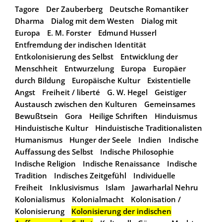
Tagore
Der Zauberberg
Deutsche Romantiker
Dharma
Dialog mit dem Westen
Dialog mit
Europa
E. M. Forster
Edmund Husserl
Entfremdung der indischen Identität
Entkolonisierung des Selbst
Entwicklung der
Menschheit
Entwurzelung
Europa
Europäer
durch Bildung
Europäische Kultur
Existentielle
Angst
Freiheit / liberté
G. W. Hegel
Geistiger
Austausch zwischen den Kulturen
Gemeinsames
Bewußtsein
Gora
Heilige Schriften
Hinduismus
Hinduistische Kultur
Hinduistische Traditionalisten
Humanismus
Hunger der Seele
Indien
Indische
Auffassung des Selbst
Indische Philosophie
Indische Religion
Indische Renaissance
Indische
Tradition
Indisches Zeitgefühl
Individuelle
Freiheit
Inklusivismus
Islam
Jawarharlal Nehru
Kolonialismus
Kolonialmacht
Kolonisation /
Kolonisierung
Kolonisierung der indischen