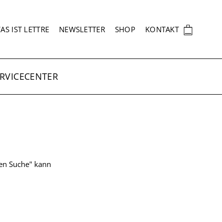
EKUNDÄRNAVIGATION
🛍
AS IST LETTRE
NEWSLETTER
SHOP
KONTAKT
RVICECENTER
ten Suche" kann