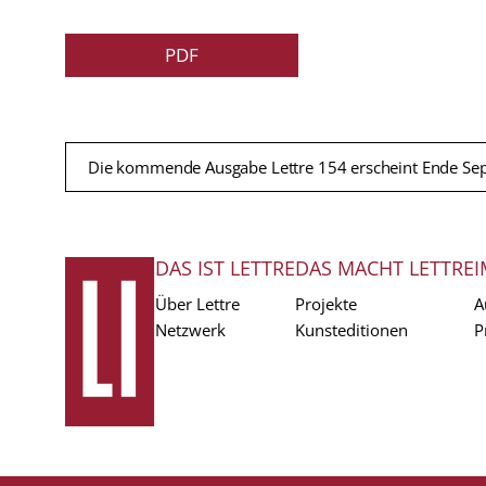
PDF
Die kommende Ausgabe Lettre 154 erscheint Ende Se
DAS IST LETTRE
DAS MACHT LETTRE
I
FUSSZEILE
Über Lettre
Projekte
A
Netzwerk
Kunsteditionen
P