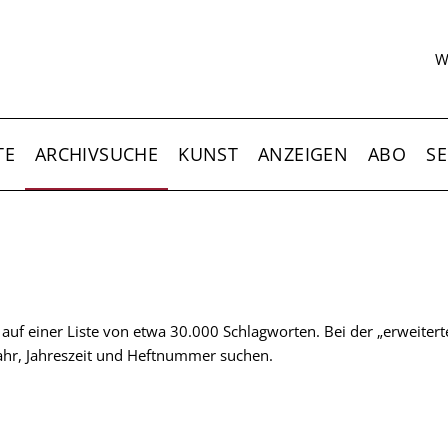
S
W
TE
ARCHIVSUCHE
KUNST
ANZEIGEN
ABO
SE
t auf einer Liste von etwa 30.000 Schlagworten. Bei der „erweiter
 Jahr, Jahreszeit und Heftnummer suchen.