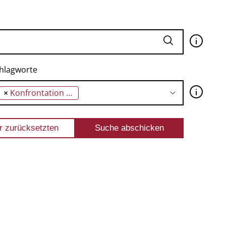
🛈
hlagworte
🛈
×
Konfrontation mit der Gewalt