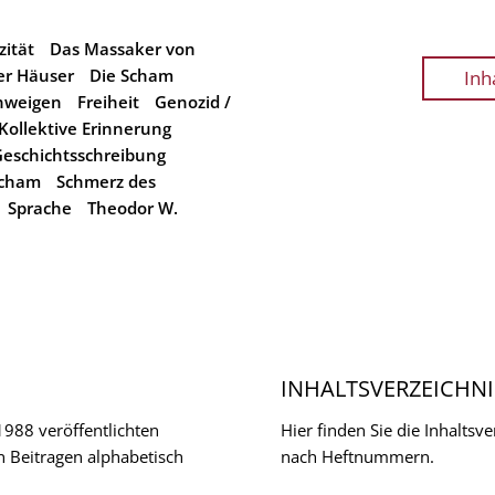
zität
Das Massaker von
er Häuser
Die Scham
Inh
hweigen
Freiheit
Genozid /
Kollektive Erinnerung
 Geschichtsschreibung
cham
Schmerz des
Sprache
Theodor W.
INHALTSVERZEICHNI
 1988 veröffentlichten
Hier finden Sie die Inhalts
n Beitragen alphabetisch
nach Heftnummern.